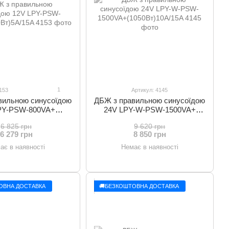
1
153
Артикул: 4145
вильною синусоїдою
ДБЖ з правильною синусоїдою
PY-PSW-800VA+
24V LPY-W-PSW-1500VA+
60Вт)5A/15A
(1050Вт)10A/15A
6 825 грн
9 620 грн
6 279 грн
8 850 грн
ає в наявності
Немає в наявності
ОВНА ДОСТАВКА
🚚БЕЗКОШТОВНА ДОСТАВКА