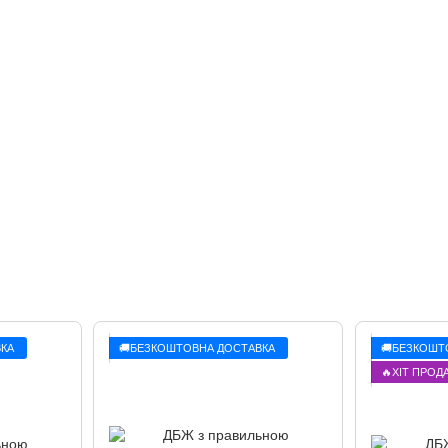
КА
🚚БЕЗКОШТОВНА ДОСТАВКА
🚚БЕЗКОШТ
🔥ХІТ ПРОД