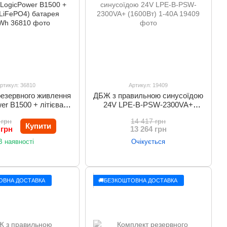
ртикул: 36810
Артикул: 19409
резервного живлення
ДБЖ з правильною синусоїдою
er B1500 + літієва
24V LPE-B-PSW-2300VA+
4) батарея 1280Wh
(1600Вт) 1-40A
 грн
14 417 грн
Купити
 грн
13 264 грн
В наявності
Очікується
ОВНА ДОСТАВКА
🚚БЕЗКОШТОВНА ДОСТАВКА