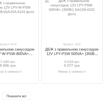
Артикул: 4143
Артикул: 4152
вильною синусоїдою
ДБЖ з правильною синусоїдою
Y-W-PSW-800VA+
12V LPY-PSW-500VA+ (350Вт)
60Вт)5A/15A
5A/10A
7 180 грн
5 518 грн
6 606 грн
5 077 грн
ає в наявності
Немає в наявності
Показати всі