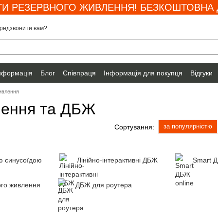
И РЕЗЕРВНОГО ЖИВЛЕННЯ! БЕЗКОШТОВНА Д
редзвонити вам?
інформація
Блог
Співпраця
Інформація для покупця
Відгуки
ивлення
лення та ДБЖ
за популярністю
Сортування:
ю синусоїдою
Лінійно-інтерактивні ДБЖ
Smart Д
ого живлення
ДБЖ для роутера