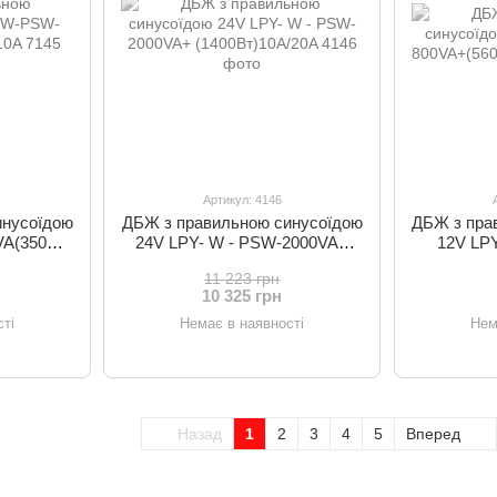
Артикул: 4146
инусоїдою
ДБЖ з правильною синусоїдою
ДБЖ з пра
A(350Вт)
24V LPY- W - PSW-2000VA+
12V LP
(1400Вт)10A/20A
(5
11 223 грн
10 325 грн
ті
Немає в наявності
Нем
Назад
1
2
3
4
5
Вперед