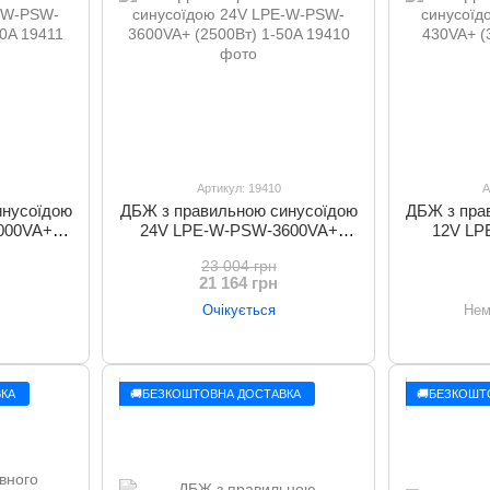
Артикул: 19410
А
инусоїдою
ДБЖ з правильною синусоїдою
ДБЖ з пра
000VA+
24V LPE-W-PSW-3600VA+
12V LP
0A
(2500Вт) 1-50A
(3
23 004 грн
21 164 грн
Очікується
Нем
КА
🚚БЕЗКОШТОВНА ДОСТАВКА
🚚БЕЗКОШТ