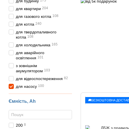
175
для будинку
204
для квартири
108
для газового котла
240
для котла
для твердопаливного
108
котла
165
для холодильника
для аварійного
101
освітлення
з зовнішнім
103
акумулятором
82
для відеоспостереження
100
для насосу
🚚БЕЗКОШТОВНА ДОСТАВ
Ємність, Ah
8
200