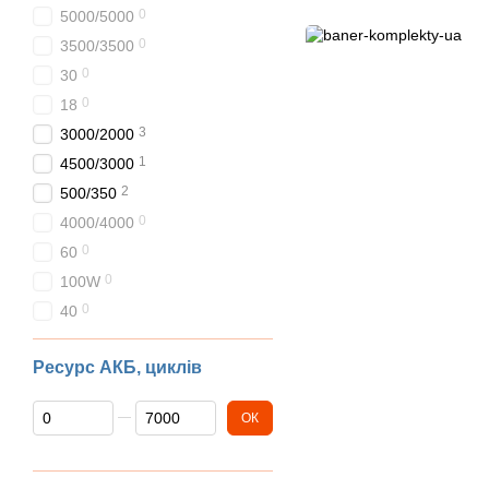
0
5000/5000
0
3500/3500
0
30
0
18
3
3000/2000
1
4500/3000
2
500/350
0
4000/4000
0
60
0
100W
0
40
Ресурс АКБ, циклів
Від Ресурс АКБ, циклів
До Ресурс АКБ, циклів
ОК