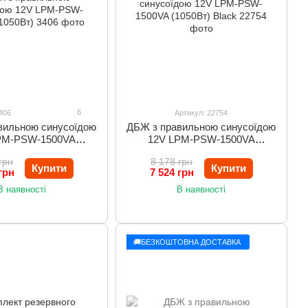
6
406
Артикул: 22754
вильною синусоїдою
ДБЖ з правильною синусоїдою
PM-PSW-1500VA
12V LPM-PSW-1500VA
(1050Вт)
(1050Вт) Black
грн
8 178 грн
Купити
Купити
грн
7 524 грн
В наявності
В наявності
🚚БЕЗКОШТОВНА ДОСТАВКА