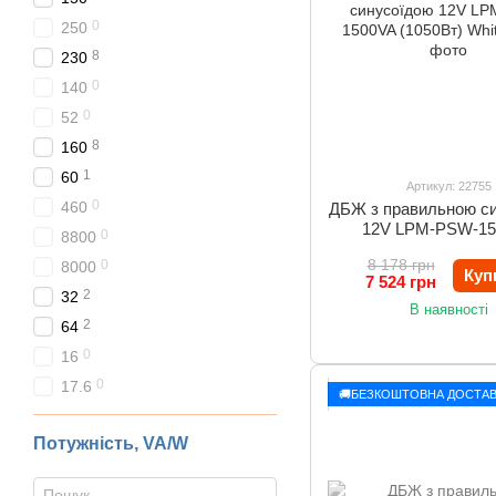
0
250
8
230
0
140
0
52
8
160
1
60
Артикул: 22755
0
460
ДБЖ з правильною с
12V LPM-PSW-1
0
8800
(1050Вт) Whit
8 178 грн
0
8000
Куп
7 524 грн
2
32
В наявності
2
64
0
16
0
17.6
🚚БЕЗКОШТОВНА ДОСТАВ
Потужність, VA/W