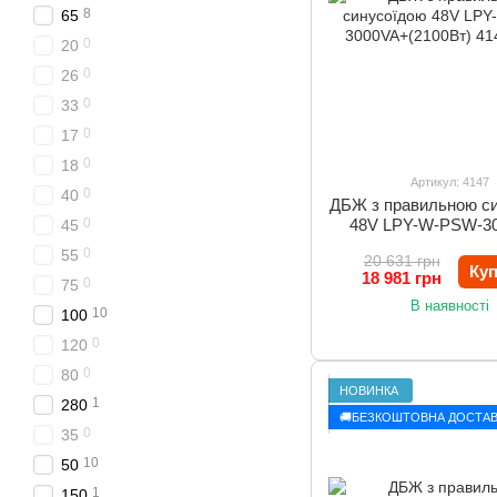
8
65
0
20
0
26
0
33
0
17
0
18
Артикул: 4147
0
40
ДБЖ з правильною с
0
48V LPY-W-PSW-3
45
(2100Вт)
0
55
20 631 грн
Ку
18 981 грн
0
75
В наявності
10
100
0
120
0
80
НОВИНКА
1
280
🚚БЕЗКОШТОВНА ДОСТАВ
0
35
10
50
1
150