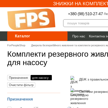
ЗНИЖКИ НА КОМПЛЕКТ
Перейти до основного контенту
+380 (98) 510-27-47
Пе
Каталог
Про нас
Контактна 
Гарантія
ForPeopleShop
Джерела безперебійного живлення та комплекти резервного ж
Комплекти резервного жив
для насосу
Призначення:
для насосу
ДБЖ з правильно
Очистити фільтр
Системи резервн
Призначення