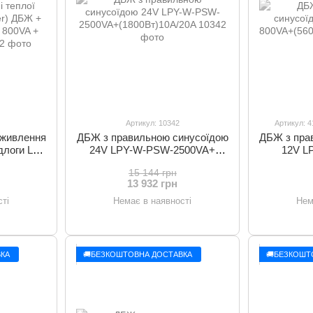
Артикул: 10342
Артикул: 4
 живлення
ДБЖ з правильною синусоїдою
ДБЖ з пра
ідлоги LP
24V LPY-W-PSW-2500VA+
12V L
 гелева
(1800Вт)10A/20A
(5
15 144 грн
 + АКБ GL
13 932 грн
ті
Немає в наявності
Нем
КА
🚚БЕЗКОШТОВНА ДОСТАВКА
🚚БЕЗКОШТ