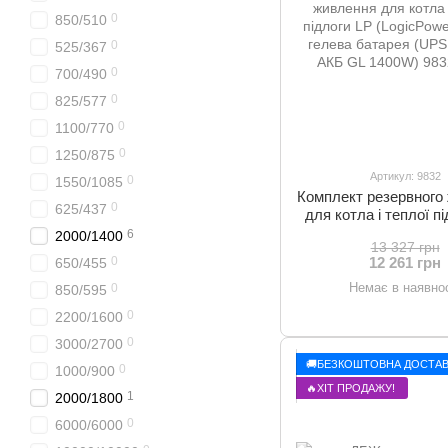
0
850/510
0
525/367
0
700/490
0
825/577
0
1100/770
0
1250/875
Артикул: 9832
0
1550/1085
Комплект резервного
0
625/437
для котла і теплої п
(LogicPower) ДБЖ +
6
2000/1400
13 327 грн
батарея (UPS 800VA
0
12 261 грн
650/455
1400W)
Немає в наявнос
0
850/595
0
2200/1600
0
3000/2700
🚚БЕЗКОШТОВНА ДОСТАВ
0
1000/900
🔥ХІТ ПРОДАЖУ!
1
2000/1800
0
6000/6000