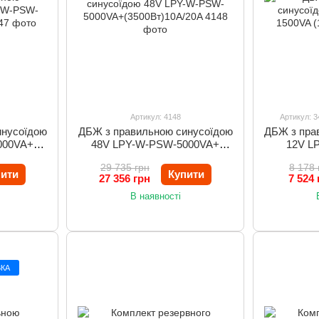
Артикул: 4148
Артикул: 3
инусоїдою
ДБЖ з правильною синусоїдою
ДБЖ з пра
000VA+
48V LPY-W-PSW-5000VA+
12V L
(3500Вт)10A/20A
29 735 грн
8 178 
пити
Купити
27 356 грн
7 524 
В наявності
КА