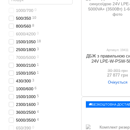
0
1000/700
10
500/350
8
800/560
0
6000/4200
18
1500/1050
3
2500/1800
Артикул: 19411
ДБЖ з правильною с
0
7000/5000
24V LPE-W-PSW-5
1
3000/2100
(3500Вт) 1-6
30 301 грн
1
1500/1050
27 877 грн
3
430/300
Очікується
6
1000/600
5
1500/1000
3
2300/1600
🚚БЕЗКОШТОВНА ДОСТАВ
4
3600/2500
4
5000/3500
0
650/390