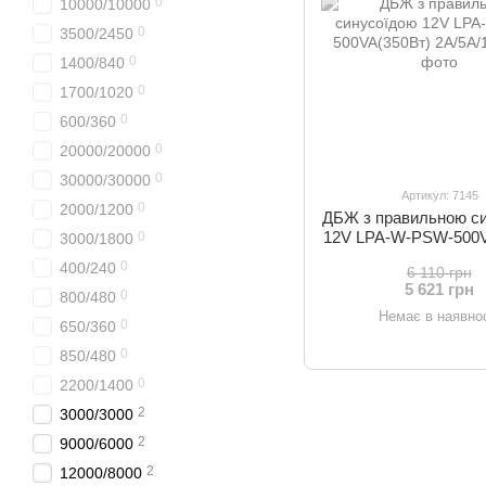
0
10000/10000
0
3500/2450
0
1400/840
0
1700/1020
0
600/360
0
20000/20000
0
30000/30000
Артикул: 7145
0
2000/1200
ДБЖ з правильною с
12V LPA-W-PSW-500V
0
3000/1800
2A/5A/10A
0
400/240
6 110 грн
5 621 грн
0
800/480
Немає в наявнос
0
650/360
0
850/480
0
2200/1400
2
3000/3000
2
9000/6000
2
12000/8000