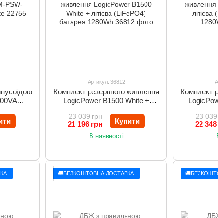
Артикул: 36812
А
инусоїдою
Комплект резервного живлення
Комплект 
500VA
LogicPower B1500 White +
LogicPow
e
літієва (LiFePO4) батарея
(LiFePO
23 039 грн
23 039
1280Wh
ити
Купити
21 196 грн
22 348
В наявності
КА
🚚БЕЗКОШТОВНА ДОСТАВКА
🚚БЕЗКОШТ