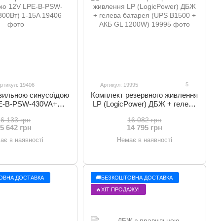
5
ртикул: 19406
Артикул: 19995
вильною синусоїдою
Комплект резервного живлення
E-B-PSW-430VA+
LP (LogicPower) ДБЖ + гелева
00Вт) 1-15A
батарея (UPS B1500 + АКБ GL
6 133 грн
16 082 грн
1200W)
5 642 грн
14 795 грн
ає в наявності
Немає в наявності
ОВНА ДОСТАВКА
🚚БЕЗКОШТОВНА ДОСТАВКА
🔥ХІТ ПРОДАЖУ!