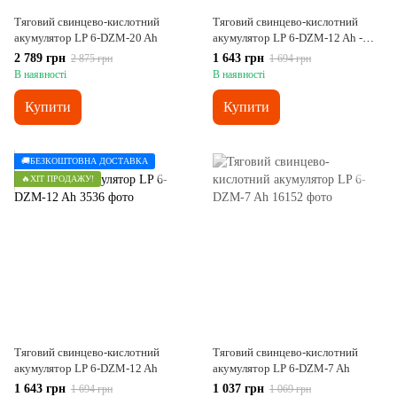
Тяговий свинцево-кислотний
Тяговий свинцево-кислотний
акумулятор LP 6-DZM-20 Ah
акумулятор LP 6-DZM-12 Ah -
под Болт М5
2 789 грн
1 643 грн
2 875 грн
1 694 грн
В наявності
В наявності
Купити
Купити
🚚БЕЗКОШТОВНА ДОСТАВКА
🔥ХІТ ПРОДАЖУ!
Тяговий свинцево-кислотний
Тяговий свинцево-кислотний
акумулятор LP 6-DZM-12 Ah
акумулятор LP 6-DZM-7 Ah
1 643 грн
1 037 грн
1 694 грн
1 069 грн