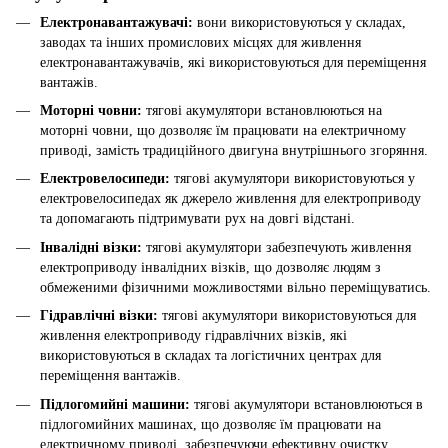
Електронавантажувачі:
вони використовуються у складах,
заводах та інших промислових місцях для живлення
електронавантажувачів, які використовуються для переміщення
вантажів.
Моторні човни:
тягові акумулятори встановлюються на
моторні човни, що дозволяє їм працювати на електричному
приводі, замість традиційного двигуна внутрішнього згоряння.
Електровелосипеди:
тягові акумулятори використовуються у
електровелосипедах як джерело живлення для електроприводу
та допомагають підтримувати рух на довгі відстані.
Інвалідні візки:
тягові акумулятори забезпечують живлення
електроприводу інвалідних візків, що дозволяє людям з
обмеженими фізичними можливостями вільно переміщуватись.
Гідравлічні візки:
тягові акумулятори використовуються для
живлення електроприводу гідравлічних візків, які
використовуються в складах та логістичних центрах для
переміщення вантажів.
Підлогомийні машини:
тягові акумулятори встановлюються в
підлогомийних машинах, що дозволяє їм працювати на
електричному приводі, забезпечуючи ефективну очистку