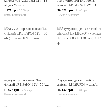
Акумулятор AGM LPM 12V - 18
Акумулятор для автомобіля
Ah для Mercedes
літієвий LP LiFePO4 12V - 180 Ah
(+ слева)
2 176 грн
39 421 грн
2 290 грн
41 496 грн
Немає в наявності
Немає в наявності
Акумулятор для автомобіля
Акумулятор для автомобіля
літієвий LP LiFePO4 12V - 50 Ah
літієвий LP LiFePO4 (+ зліва)
(+ слева)
12,8V - 100 Ah (1280Wh)
11 877 грн
16 132 грн
12 502 грн
16 981 грн
Немає в наявності
Немає в наявності