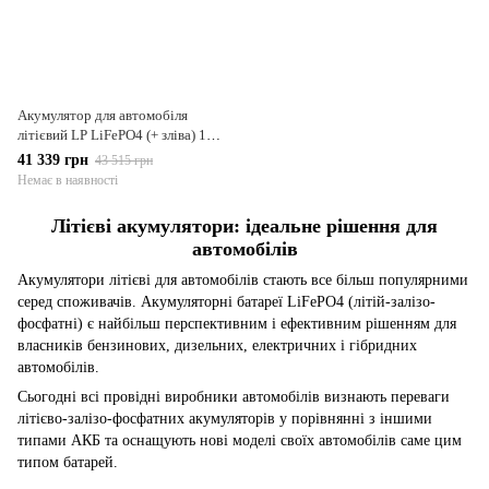
Акумулятор для автомобіля
літієвий LP LiFePO4 (+ зліва) 12V
- 230 Ah
41 339 грн
43 515 грн
Немає в наявності
Літієві акумулятори: ідеальне рішення для
автомобілів
Акумулятори літієві для автомобілів стають все більш популярними
серед споживачів. Акумуляторні батареї LiFePO4 (літій-залізо-
фосфатні) є найбільш перспективним і ефективним рішенням для
власників бензинових, дизельних, електричних і гібридних
автомобілів.
Сьогодні всі провідні виробники автомобілів визнають переваги
літієво-залізо-фосфатних акумуляторів у порівнянні з іншими
типами АКБ та оснащують нові моделі своїх автомобілів саме цим
типом батарей.