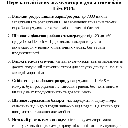
Переваги літієвих акумуляторів для автомобілів
LiFePO4:
Високий ресурс циклів заряд/розряд:
до 7000 циклів
заряджання та розряджання. Це забезпечує тривалий термін
служби акумулятора та економію на заміні батареї.
Широкий діапазон робочих температур:
від -20 до +60
градусів за Цельсієм. Це дозволяє використовувати
акумулятори у різних кліматичних умовах без втрати
продуктивності.
Високі пускові струми:
літієві акумулятори здатні забезпечити
досить потужний пусковий струм для запуску двигуна навіть у
холодні морозні дні.
Стійкість до глибокого розряду:
акумулятори LiFePO4
можуть бути розряджені на глибокий рівень без негативного
впливу на їх продуктивність та довговічність.
Швидке заряджання батареї:
час заряджання акумулятора
становить від 3 до 8 годин залежно від моделі. Це зручно для
швидкого заряджання автомобіля.
Низький рівень саморозряду:
літієві акумулятори мають
меншу схильність до саморозряду, ніж інші типи акумуляторів.