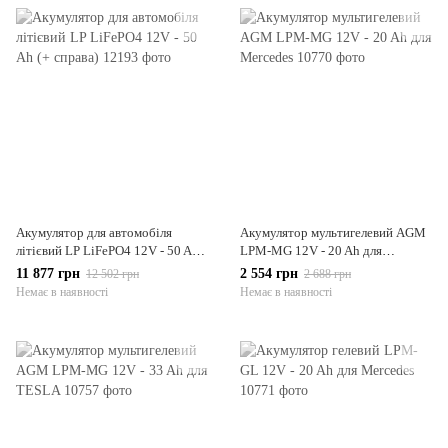
Акумулятор для автомобіля
Акумулятор мультигелевий AGM
літієвий LP LiFePO4 12V - 50 Ah
LPM-MG 12V - 20 Ah для
(+ справа)
Mercedes
11 877 грн
2 554 грн
12 502 грн
2 688 грн
Немає в наявності
Немає в наявності