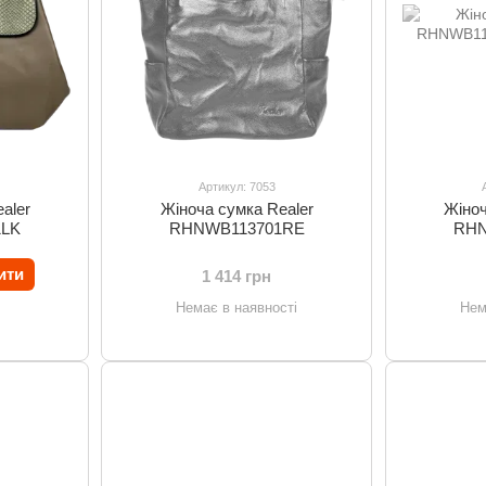
Артикул: 7053
aler
Жіноча сумка Realer
Жіноч
LK
RHNWB113701RE
RHN
ити
1 414 грн
Немає в наявності
Нем