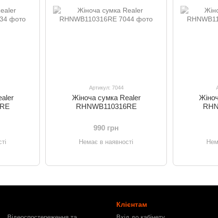
Артикул: 7044
aler
Жіноча сумка Realer
Жіноч
4RE
RHNWB110316RE
RHN
990 грн
ті
Немає в наявності
Нем
Клієнтам
Відеоспостереження та
Вхід до кабінету