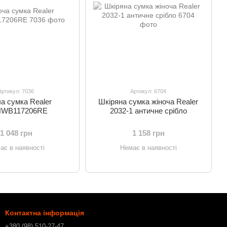
Артикул: 7036
Артикул: 6704
а сумка Realer
Шкіряна сумка жіноча Realer
WB117206RE
2032-1 античне срібло
1 048 грн
1 158 грн
ає в наявності
Немає в наявності
Контактна інформація
+380 (98) 510-27-47