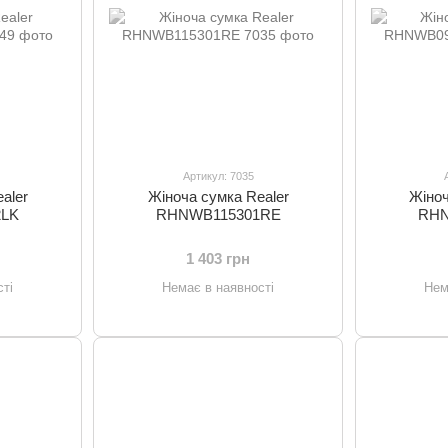
Артикул: 7035
aler
Жіноча сумка Realer
Жіноч
LK
RHNWB115301RE
RHN
1 403 грн
ті
Немає в наявності
Нем