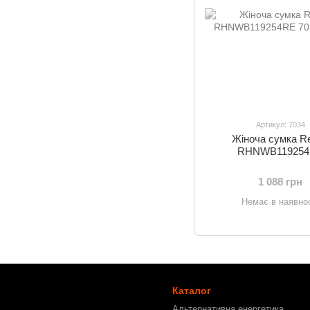
Артикул: 7034
Жіноча сумка Re
RHNWB11925
1 088 грн
Немає в наявнос
Каталог
Альтернативна енергетика