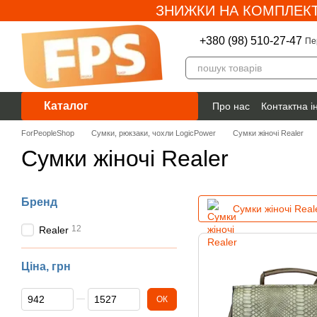
ЗНИЖКИ НА КОМПЛЕКТ
Перейти до основного контенту
+380 (98) 510-27-47
Пе
Каталог
Про нас
Контактна 
Гарантія
ForPeopleShop
Сумки, рюкзаки, чохли LogicPower
Сумки жіночі Realer
Сумки жіночі Realer
Бренд
Сумки жіночі Real
12
Realer
Ціна, грн
Від Ціна, грн
До Ціна, грн
ОК