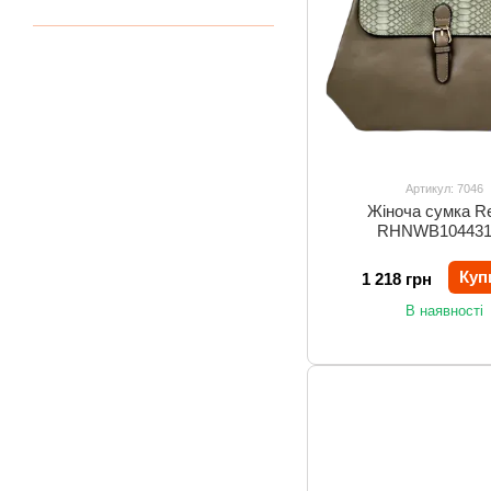
Артикул: 7046
Жіноча сумка Re
RHNWB104431
Куп
1 218 грн
В наявності