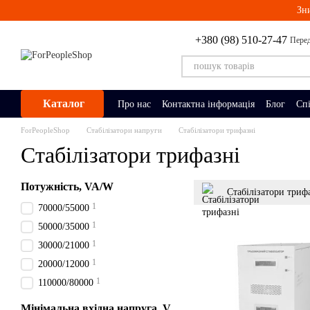
Перейти до основного контенту
Зн
+380 (98) 510-27-47
Перед
Каталог
Про нас
Контактна інформація
Блог
Сп
ForPeopleShop
Стабілізатори напруги
Стабілізатори трифазні
Стабілізатори трифазні
Потужність, VA/W
Стабілізатори триф
1
70000/55000
1
50000/35000
1
30000/21000
1
20000/12000
1
110000/80000
Мінімальна вхідна напруга, V