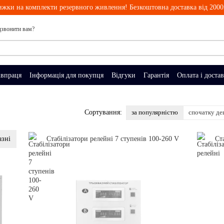
ижки на комплекти резервного живлення! Безкоштовна доставка від 2000
звонити вам?
івпраця
Інформація для покупця
Відгуки
Гарантія
Оплата і доста
за популярністю
спочатку д
Сортування:
азні
Стабілізатори релейні 7 ступенів 100-260 V
Ст