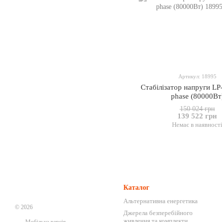
Артикул: 18995
Стабілізатор напруги L
phase (80000Вт
150 024 грн
139 522 грн
Немає в наявност
Каталог
Альтернативна енергетика
© 2026
Джерела безперебійного
живлення та комплекти