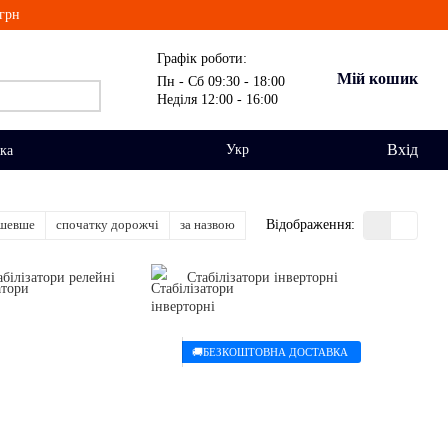
грн
Графік роботи:
Мій кошик
Пн - Сб 09:30 - 18:00
Неділя 12:00 - 16:00
Вхід
Укр
вка
ешевше
спочатку дорожчі
за назвою
Відображення:
абілізатори релейні
Стабілізатори інверторні
🚚БЕЗКОШТОВНА ДОСТАВКА