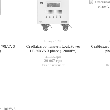
Артикул: 18997
P-70kVA 3
Стабілізатор напруги LogicPower
Стабілізат
)
LP-20kVA 3 phase (12000Вт)
ph
31 255 грн
29 067 грн
і
Немає в наявності
Не