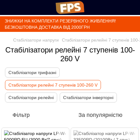
ЗНИЖКИ НА КОМПЛЕКТИ РЕЗЕРВНОГО ЖИВЛЕННЯ!
БЕЗКОШТОВНА ДОСТАВКА ВІД 2000ГРН
Стабілізатори напруги
Стабілізатори релейні 7 ступенів 100
Стабілізатори релейні 7 ступенів 100-
260 V
Стабілізатори трифазні
Стабілізатори релейні 7 ступенів 100-260 V
Стабілізатори релейні
Стабілізатори інверторні
Фільтр
За популярністю