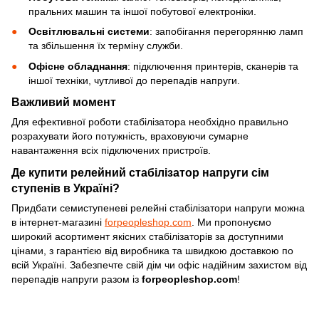
пральних машин та іншої побутової електроніки.
Освітлювальні системи
: запобігання перегорянню ламп
та збільшення їх терміну служби.
Офісне обладнання
: підключення принтерів, сканерів та
іншої техніки, чутливої до перепадів напруги.
Важливий момент
Для ефективної роботи стабілізатора необхідно правильно
розрахувати його потужність, враховуючи сумарне
навантаження всіх підключених пристроїв.
Де купити релейний стабілізатор напруги сім
ступенів в Україні?
Придбати семиступеневі релейні стабілізатори напруги можна
в інтернет-магазині
forpeopleshop.com
. Ми пропонуємо
широкий асортимент якісних стабілізаторів за доступними
цінами, з гарантією від виробника та швидкою доставкою по
всій Україні. Забезпечте свій дім чи офіс надійним захистом від
перепадів напруги разом із
forpeopleshop.com
!