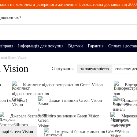
ижки на комплекти резервного живлення! Безкоштовна доставка від 2000
звонити вам?
івпраця
Інформація для покупця
Відгуки
Гарантія
Оплата і доста
 парі Green Vision
 Vision
за популярністю
спочатку д
Сортування:
n
Комплект відеоспостереження Green Vision
Відеор
ion (комплект)
Замки і кнопки Green Vision
Виклич
Джерела безперебійного живлення Green Vision
Мережев
 парі Green Vision
Імпульсні блоки живлення Green Vision