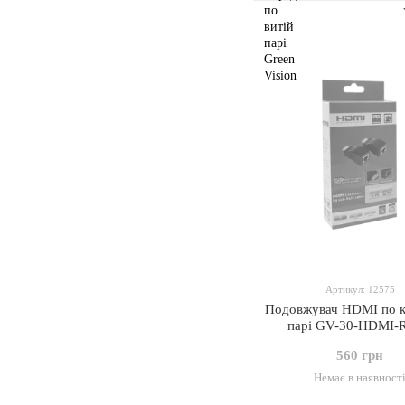
Артикул: 12575
Подовжувач HDMI по 
парі GV-30-HDMI-
560 грн
Немає в наявност