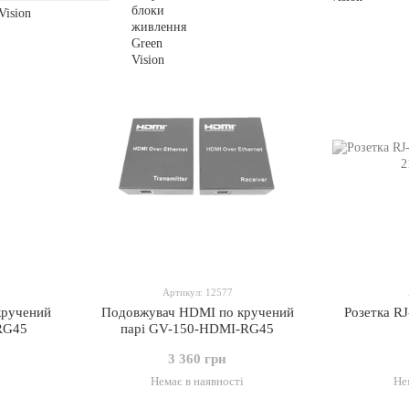
Артикул: 12577
кручений
Подовжувач HDMI по кручений
Розетка RJ
RG45
парі GV-150-HDMI-RG45
3 360 грн
і
Немає в наявності
Не