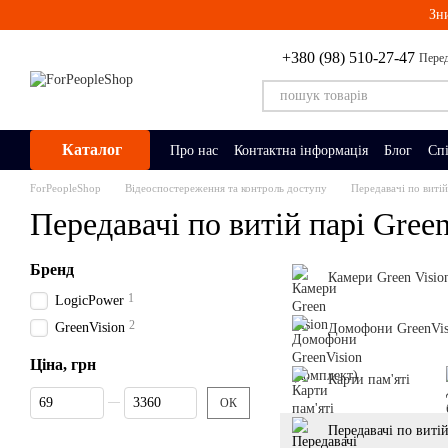
Перейти до основного контенту
Зн
+380 (98) 510-27-47
Перед
Каталог
Про нас
Контактна інформація
Блог
Сп
ForPeopleShop
Відеоспостереження та контроль доступу
Передавачі по витій
Передавачі по витій парі Green
Бренд
Камери Green Visio
1
LogicPower
2
GreenVision
Домофони GreenVis
Ціна, грн
Карти пам'яті
Від Ціна, грн
До Ціна, грн
ОК
Передавачі по витій