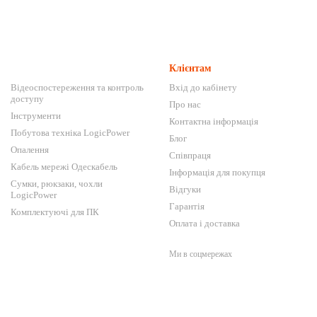
Клієнтам
Відеоспостереження та контроль
Вхід до кабінету
доступу
Про нас
Інструменти
Контактна інформація
Побутова техніка LogicPower
Блог
Опалення
Співпраця
Кабель мережі Одескабель
Інформація для покупця
Сумки, рюкзаки, чохли
Відгуки
LogicPower
Гарантія
Комплектуючі для ПК
Оплата і доставка
Ми в соцмережах