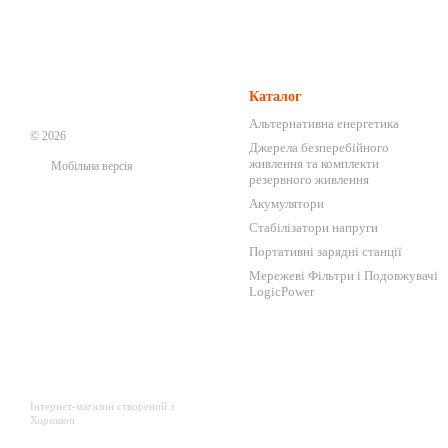
Каталог
Альтернативна енергетика
© 2026
Джерела безперебійного
живлення та комплекти
Мобільна версія
резервного живлення
Акумулятори
Стабілізатори напруги
Портативні зарядні станції
Мережеві Фільтри і Подовжувачі
LogicPower
Інтернет-магазин створений з
Хорошоп