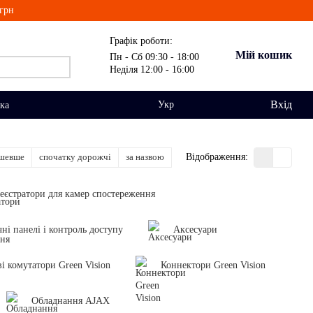
грн
Графік роботи:
Мій кошик
Пн - Сб 09:30 - 18:00
Неділя 12:00 - 16:00
Вхід
Укр
вка
ешевше
спочатку дорожчі
за назвою
Відображення:
еєстратори для камер спостереження
ні панелі і контроль доступу
Аксесуари
і комутатори Green Vision
Коннектори Green Vision
Обладнання AJAX