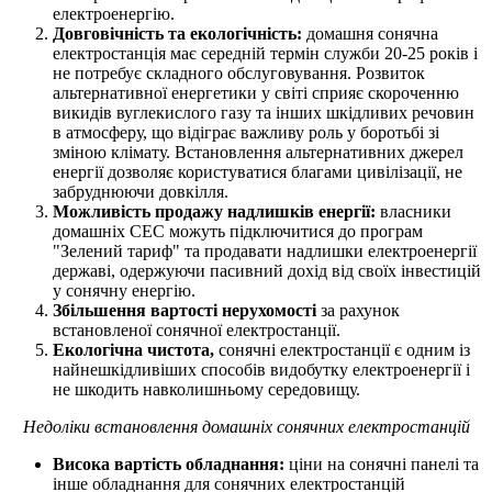
електроенергію.
Довговічність та екологічність:
домашня сонячна
електростанція має середній термін служби 20-25 років і
не потребує складного обслуговування. Розвиток
альтернативної енергетики у світі сприяє скороченню
викидів вуглекислого газу та інших шкідливих речовин
в атмосферу, що відіграє важливу роль у боротьбі зі
зміною клімату. Встановлення альтернативних джерел
енергії дозволяє користуватися благами цивілізації, не
забруднюючи довкілля.
Можливість продажу надлишків енергії:
власники
домашніх СЕС можуть підключитися до програм
"Зелений тариф" та продавати надлишки електроенергії
державі, одержуючи пасивний дохід від своїх інвестицій
у сонячну енергію.
Збільшення вартості нерухомості
за рахунок
встановленої сонячної електростанції.
Екологічна чистота,
сонячні електростанції є одним із
найнешкідливіших способів видобутку електроенергії і
не шкодить навколишньому середовищу.
Недоліки встановлення домашніх сонячних електростанцій
Висока вартість обладнання:
ціни на сонячні панелі та
інше обладнання для сонячних електростанцій