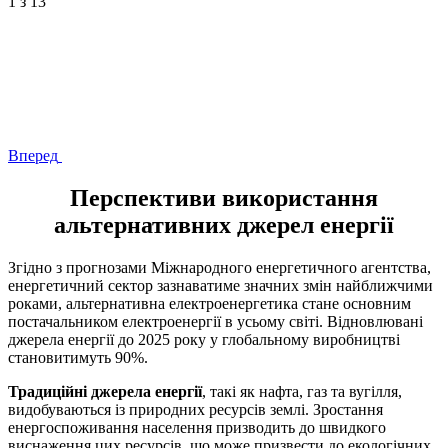
1
з 13
Вперед
Перспективи використання
альтернативних джерел енергії
Згідно з прогнозами Міжнародного енергетичного агентства,
енергетичний сектор зазнаватиме значних змін найближчими
роками, альтернативна електроенергетика стане основним
постачальником електроенергії в усьому світі. Відновлювані
джерела енергії до 2025 року у глобальному виробництві
становитимуть 90%.
Традиційні джерела енергії
, такі як нафта, газ та вугілля,
видобуваються із природних ресурсів землі. Зростання
енергоспоживання населення призводить до швидкого
виснаження цих ресурсів, що може призвести до екологічних