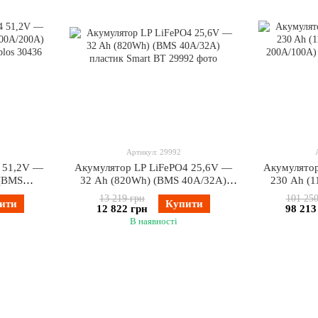
Артикул: 29992
 51,2V —
Акумулятор LP LiFePO4 25,6V —
Акумулятор
 (BMS
32 Ah (820Wh) (BMS 40A/32А)
230 Ah (
 Smart BT
пластик Smart BT
200A/100
13 219 грн
101 250
ити
Купити
12 822 грн
98 213
В наявності