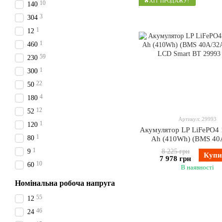
🔥ХІТ ПРОДАЖУ!
10
140
3
304
1
12
1
460
59
230
1
300
22
50
4
180
12
52
Артикул: 29993
1
120
Акумулятор LP LiFePO4 
1
80
Ah (410Wh) (BMS 40
пластик LCD Smar
1
9
8 225 грн
Купи
7 978 грн
10
60
В наявності
Номінальна робоча напруга
55
12
46
24