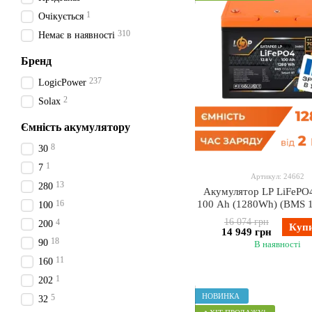
1
Очікується
310
Немає в наявності
Бренд
237
LogicPower
2
Solax
Ємність акумулятору
8
30
1
7
Артикул: 24662
13
280
Акумулятор LP LiFePO4
16
100 Ah (1280Wh) (BMS 
100
пластик Smart B
16 074 грн
4
200
Куп
14 949 грн
18
90
В наявності
11
160
1
202
НОВИНКА
5
32