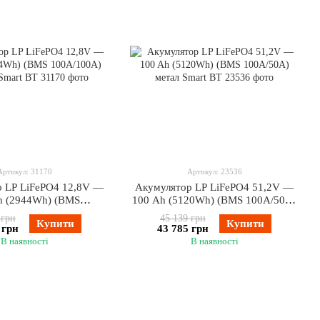
Артикул: 31170
Артикул: 23536
 LP LiFePO4 12,8V —
Акумулятор LP LiFePO4 51,2V —
h (2944Wh) (BMS
100 Ah (5120Wh) (BMS 100A/50А)
А) пластик Smart BT
метал Smart BT
 грн
45 139 грн
Купити
Купити
 грн
43 785 грн
В наявності
В наявності