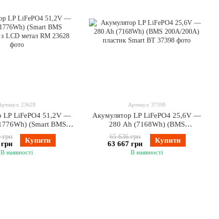
Артикул: 23628
Артикул: 37398
 LP LiFePO4 51,2V —
Акумулятор LP LiFePO4 25,6V —
11776Wh) (Smart BMS
280 Ah (7168Wh) (BMS
А) з LCD метал RM
200A/200А) пластик Smart BT
 грн
65 636 грн
Купити
Купити
 грн
63 667 грн
В наявності
В наявності