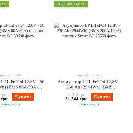
ЖУ!
🔥ХІТ ПРОДАЖУ!
Артикул: 30698
Артикул: 25559
LP LiFePO4 12,8V - 50
Акумулятор LP LiFePO4 12,8V -
Wh) (BMS 80А/50A)
230 Ah (2944Wh) (BMS
ик LCD Smart BT
200A/100А) пластик Smart BT
 грн
32 313 грн
Купити
Купити
 грн
31 344 грн
В наявності
В наявності