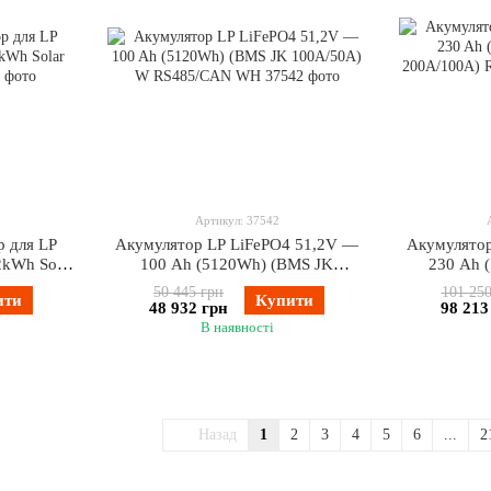
Артикул: 37542
р для LP
Акумулятор LP LiFePO4 51,2V —
Акумулятор
2kWh Solar
100 Ah (5120Wh) (BMS JK
230 Ah 
100A/50А) W RS485/CAN WH
200A/100А
50 445 грн
101 250
ити
Купити
48 932 грн
98 213
В наявності
Назад
1
2
3
4
5
6
...
2