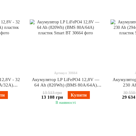
Артикул: 30664
12,8V - 32
Акумулятор LP LiFePO4 12,8V —
Акумулятор
А/32A)
64 Ah (820Wh) (BMS 80A/64А)
230 A
t BT
пластик Smart BT
100A/100
13 513 грн
30 550
ти
Купити
13 108 грн
29 634
В наявності