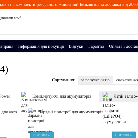
ижки на комплекти резервного живлення! Безкоштовна доставка від 2000
звонити вам?
івпраця
Інформація для покупця
Відгуки
Гарантія
Оплата і доста
4)
за популярністю
спочатку д
Сортування:
Power
Комплектуючі для акумуляторів
Літій залізо
 для авто
Зарядні пристрої для акумуляторів
НОВИНКА
НОВИНКА