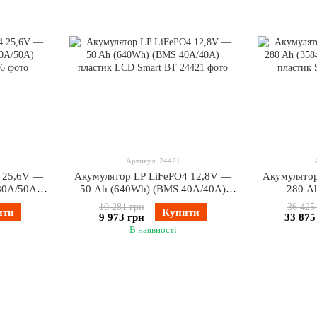
Артикул: 24421
 25,6V —
Акумулятор LP LiFePO4 12,8V —
Акумулятор
80A/50А)
50 Ah (640Wh) (BMS 40A/40А)
280 A
T
пластик LCD Smart BT
200A/100
10 281 грн
36 425
ити
Купити
9 973 грн
33 875
В наявності