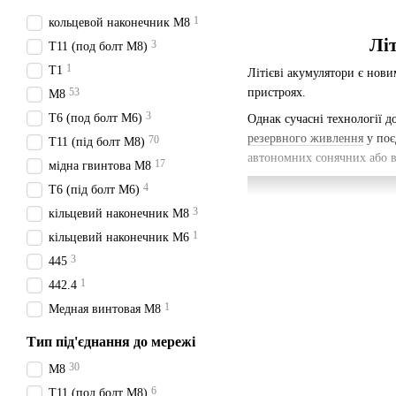
1
кольцевой наконечник М8
Літ
3
T11 (под болт М8)
1
T1
Літієві акумулятори є нов
53
пристроях.
М8
3
Т6 (под болт М6)
Однак сучасні технології 
резервного живлення
у поє
70
T11 (під болт М8)
автономних сонячних або в
17
мідна гвинтова М8
4
Т6 (під болт М6)
3
кільцевий наконечник М8
1
кільцевий наконечник М6
3
445
1
442.4
1
Медная винтовая М8
Тип під'єднання до мережі
30
М8
6
T11 (под болт М8)