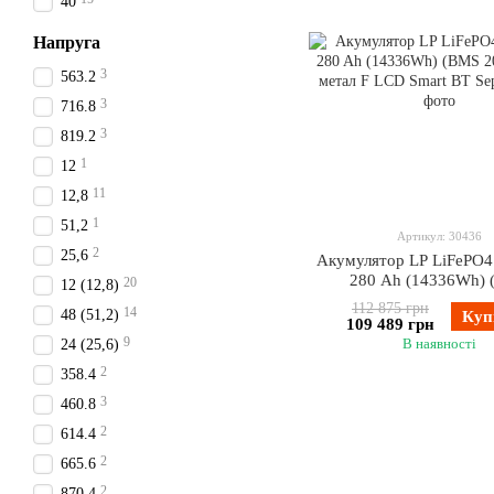
40
Напруга
3
563.2
3
716.8
3
819.2
1
12
11
12,8
1
51,2
Артикул: 30436
2
25,6
Акумулятор LP LiFePO4
280 Ah (14336Wh)
20
12 (12,8)
200A/200А) метал F LCD
112 875 грн
14
48 (51,2)
Куп
Seplos
109 489 грн
9
В наявності
24 (25,6)
2
358.4
3
460.8
2
614.4
2
665.6
2
870.4