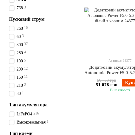
3
768
Пусковий струм
10
260
3
60
37
300
4
280
5
100
Артикул: 24377
Додатковий акумулято
12
200
Autonomic Power F5.0-5.
11
150
білий з чорним
56 753 грн
Куп
51 078 грн
2
210
В наявності
1
80
Тип акумулятора
216
LiFePO4
1
Высоковольтная
Тип клеми