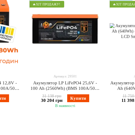
🔥ХІТ ПРОДАЖУ!
🔥ХІТ ПРОДА
Артикул: 29501
 12,8V -
Акумулятор LP LiFePO4 25,6V -
Акумулятор 
100A/50А)
100 Ah (2560Wh) (BMS 100A/50А)
Ah (640
T
пластик Smart BT
пласт
31 138 грн
11 750
ити
Купити
30 204 грн
11 398
В наявності