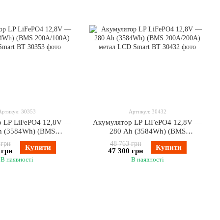
Артикул: 30353
Артикул: 30432
 LP LiFePO4 12,8V —
Акумулятор LP LiFePO4 12,8V —
h (3584Wh) (BMS
280 Ah (3584Wh) (BMS
А) пластик Smart BT
200A/200А) метал LCD Smart BT
 грн
48 763 грн
Купити
Купити
 грн
47 300 грн
В наявності
В наявності