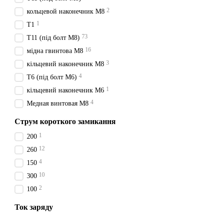
2
кольцевой наконечник М8
1
T1
73
T11 (під болт М8)
16
мідна гвинтова М8
Безпека: батареї LiFeP
3
кільцевий наконечник М8
Довговічність і ремон
4
Т6 (під болт М6)
потребують технічного 
1
кільцевий наконечник М6
Висока енергетична щіл
4
Медная винтовая М8
Швидка зарядка: літій-
Струм короткого замикання
Відсутність ефекту пам
1
200
Низький саморозряд: лі
12
260
можуть залишатися неа
4
150
Широкий температурний 
10
300
температур, забезпечу
2
100
Довгий термін служби –
Ток заряду
На сайті ForPeopleShop мож