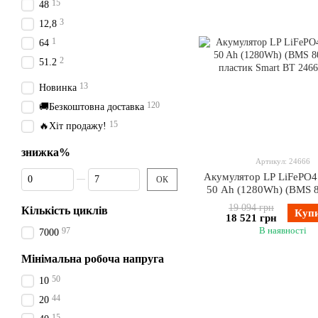
15
48
3
12,8
1
64
2
51.2
13
Новинка
120
🚚Безкоштовна доставка
15
🔥Хіт продажу!
знижка%
Артикул: 24666
Від знижка%
До знижка%
Акумулятор LP LiFePO4
ОК
50 Ah (1280Wh) (BMS 
пластик Smart B
19 094 грн
Кількість циклів
Куп
18 521 грн
В наявності
97
7000
Мінімальна робоча напруга
50
10
44
20
15