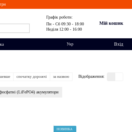
грн
Графік роботи:
Мій кошик
Пн - Сб 09:30 - 18:00
Неділя 12:00 - 16:00
Вхід
Укр
вка
ешевше
спочатку дорожчі
за назвою
Відображення:
-фосфатні (LiFePО4) акумулятори
НОВИНКА