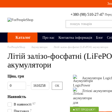
Перейти до основного контенту
Зн
+380 (98) 510-27-47
Перед
Каталог
Про нас
Контактна інформація
Блог
Сп
ForPeopleShop
Акумулятори
Літій залізо-фосфатні (LiFePО4) акумулятори
Літій залізо-фосфатні (LiFePО
акумулятори
Ціна, грн
Акумулятори Logic
Від Ціна, грн
До Ціна, грн
ОК
Літієві акумулятори
Наявність
97
В наявності
🔥ХІТ ПРОДАЖУ!
7
Предзаказ