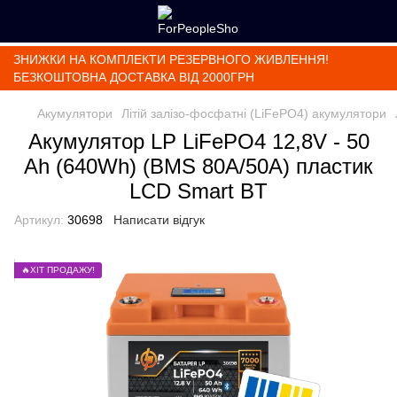
ЗНИЖКИ НА КОМПЛЕКТИ РЕЗЕРВНОГО ЖИВЛЕННЯ!
БЕЗКОШТОВНА ДОСТАВКА ВІД 2000ГРН
Акумулятори
Літій залізо-фосфатні (LiFePО4) акумулятори
Акумулятор LP LiFePO4 12,8V - 50
Ah (640Wh) (BMS 80А/50A) пластик
LCD Smart BT
Артикул:
30698
Написати відгук
🔥ХІТ ПРОДАЖУ!