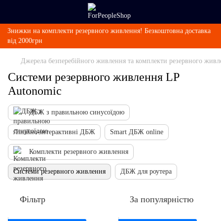
Знижки на комплекти резервного живлення! Безкоштовна доставка
від 2000грн
Джерела безперебійного живлення та комплекти резервного живл
Системи резервного живлення LP
Autonomic
ДБЖ з правильною синусоїдою
Лінійно-інтерактивні ДБЖ
Smart ДБЖ online
Комплекти резервного живлення
Системи резервного живлення
ДБЖ для роутера
Фільтр
За популярністю