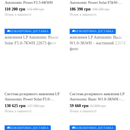
Autonomic Power F3.5-6KWH
Autonomic Power Solar F5kW-
12KWH
110 200 грн
186 390 грн
116 000 грн
196 200 грн
Немає в наявності
Немає в наявності
🚚БЕЗКОШТОВНА ДОСТАВКА
🚚БЕЗКОШТОВНА ДОСТАВКА
Система резервного живлення LP
Система резервного живлення LP
Autonomic Power Solar F5.0-
Autonomic Basic W1.0-3KWH –
7KWH
настінний
130 625 грн
59 660 грн
137 500 грн
62 800 грн
Немає в наявності
Немає в наявності
🚚БЕЗКОШТОВНА ДОСТАВКА
🚚БЕЗКОШТОВНА ДОСТАВКА