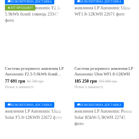
🚚БЕЗКОШТОВНА ДОСТАВКА
🚚БЕЗКОШТОВНА ДОСТАВКА
🔥ХІТ ПРОДАЖУ!
Система резервного живлення LP
Система резервного живлення LP
Autonomic F2.5-5.9kWh білий
Autonomic Ultra WF1.8-12KWH
глянець
77 691 грн
185 250 грн
81 780 грн
195 000 грн
Немає в наявності
Немає в наявності
🚚БЕЗКОШТОВНА ДОСТАВКА
🚚БЕЗКОШТОВНА ДОСТАВКА