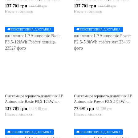
Білий глянець
Білий мат
137 701 грн
137 701 грн
144 948 грн
144 948 грн
Немає в наявності
Немає в наявності
🚚БЕЗКОШТОВНА ДОСТАВКА
🚚БЕЗКОШТОВНА ДОСТАВКА
Система резервного живлення LP
Система резервного живлення LP
Autonomic Basic F3,5-12kWh
Autonomic Power F2.5-5.9kWh
Графіт глянець
графіт мат
137 701 грн
77 691 грн
144 948 грн
81 780 грн
Немає в наявності
Немає в наявності
🚚БЕЗКОШТОВНА ДОСТАВКА
🚚БЕЗКОШТОВНА ДОСТАВКА