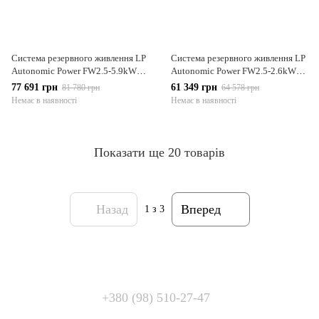
Система резервного живлення LP
Система резервного живлення LP
Autonomic Power FW2.5-5.9kWh
Autonomic Power FW2.5-2.6kWh
графіт глянець
Білий глянець
77 691 грн
61 349 грн
81 780 грн
64 578 грн
Немає в наявності
Немає в наявності
Показати ще 20 товарів
Назад
Вперед
1
з 3
+380 (98) 510-27-47