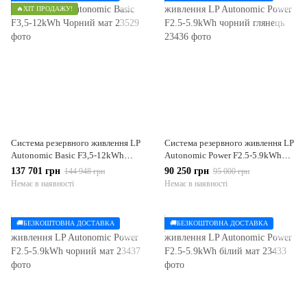
🔥ХІТ ПРОДАЖУ!
Система резервного живлення LP
Система резервного живлення LP
Autonomic Basic F3,5-12kWh
Autonomic Power F2.5-5.9kWh
Чорний мат
чорний глянець
137 701 грн
90 250 грн
144 948 грн
95 000 грн
Немає в наявності
Немає в наявності
🚚БЕЗКОШТОВНА ДОСТАВКА
🚚БЕЗКОШТОВНА ДОСТАВКА