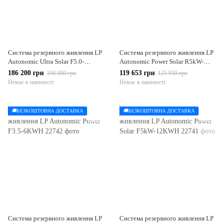
Система резервного живлення LP
Система резервного живлення LP
Autonomic Ultra Solar F5.0-
Autonomic Power Solar R5kW-
12KWH
5,3KWH
186 200 грн
119 653 грн
196 000 грн
125 950 грн
Немає в наявності
Немає в наявності
🚚БЕЗКОШТОВНА ДОСТАВКА
🚚БЕЗКОШТОВНА ДОСТАВКА
Система резервного живлення LP
Система резервного живлення LP