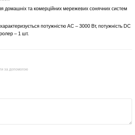
ля домашніх та комерційних мережевих сонячних систем
характеризується потужністю АС – 3000 Вт, потужність DC
ролер – 1 шт.
йти за допомогою