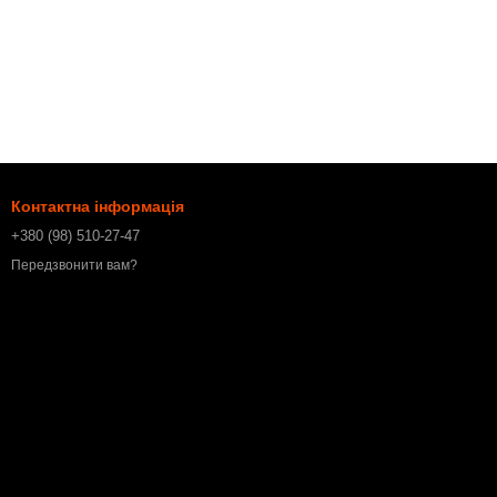
Контактна інформація
+380 (98) 510-27-47
Передзвонити вам?