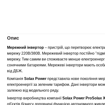
Опис
Мережний інвертор
– пристрій, що перетворює електр
мережу 220В/380В. Мережевий інвертор постійно "підмі
мережу. Тим самим ви споживаєте менше електроенергії
сонячними батареями. Мережеві інвертори мають особл
від ДБЖ.
Компанія
Solax Power
представила нове покоління мере
електроенергії за зеленим тарифом. Дані інвертори мож
залежно від модельного ряду.
Інвертор виробництва компанії
Solax Power ProSolax X
об'єктів бізнесу доповнені функцією автономного живл