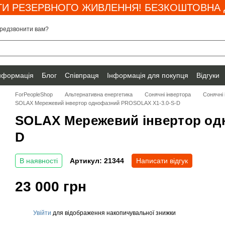
И РЕЗЕРВНОГО ЖИВЛЕННЯ! БЕЗКОШТОВНА Д
редзвонити вам?
інформація
Блог
Співпраця
Інформація для покупця
Відгуки
ForPeopleShop
Альтернативна енергетика
Сонячні інвертора
Сонячні 
SOLAX Мережевий інвертор однофазний PROSOLAX Х1-3.0-S-D
SOLAX Мережевий інвертор од
D
В наявності
Артикул: 21344
Написати відгук
23 000 грн
Увійти
для відображення накопичувальної знижки
%