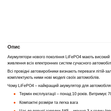
Опис
Акумулятори нового покоління LiFePO4 мають високий К
живлення всіх електронних систем сучасного автомобіл
Всі провідні автовиробники визнають переваги літій-з
комплектують ними нові моделі своїх автомобілів.
Чому LiFePO4 – найкращий акумулятор для автомобіля
Термін експлуатації – понад 10 років. Витримує 7
Компактні розміри та легка вага
Час до повної зарядки АКБ – менше 3-х годин (пр