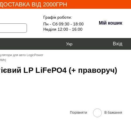
ОСТАВКА ВІД 2000ГРН
Графік роботи:
Мій кошик
Пн - Сб 09:30 - 18:00
Неділя 12:00 - 16:00
Вхід
Укр
умулятори для авто LogicPower
0Wh)
ієвий LP LiFePO4 (+ праворуч)
Порівняти
В бажання