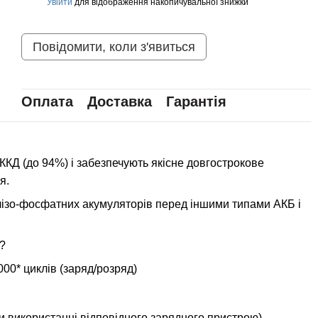
Увійти
для відображення накопичувальної знижки
%
Повідомити, коли з'явиться
Оплата
Доставка
Гарантія
КД (до 94%) і забезпечують якісне довгострокове
я.
алізо-фосфатних акумуляторів перед іншими типами АКБ і
?
000* циклів (заряд/розряд)
и використанні відповідного зарядного пристрою)