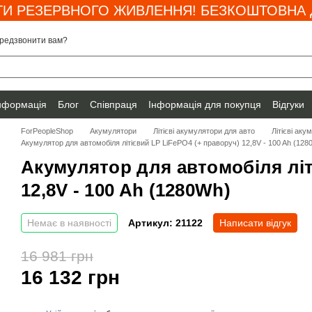
И РЕЗЕРВНОГО ЖИВЛЕННЯ! БЕЗКОШТОВНА Д
редзвонити вам?
інформація
Блог
Співпраця
Інформація для покупця
Відгуки
ForPeopleShop
Акумулятори
Літієві акумулятори для авто
Літієві ак
Акумулятор для автомобіля літієвий LP LiFePO4 (+ праворуч) 12,8V - 100 Ah (128
Акумулятор для автомобіля літ
12,8V - 100 Ah (1280Wh)
Немає в наявності
Артикул: 21122
Написати відгук
16 981 грн
16 132 грн