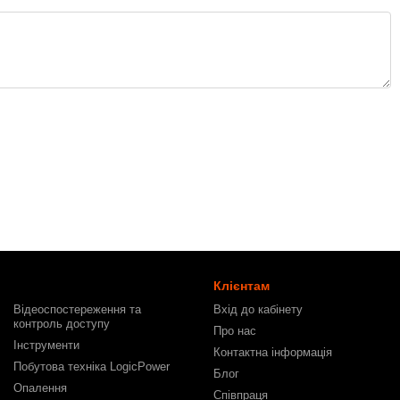
Клієнтам
Відеоспостереження та
Вхід до кабінету
контроль доступу
Про нас
Інструменти
Контактна інформація
Побутова техніка LogicPower
Блог
Опалення
Співпраця