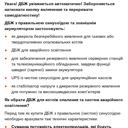
Увага! ДБЖ увімкнеться автоматично! Забороняється
натискати кнопку включення та переривати
самодіагностику!
ДБЖ з правильною синусоїдою та зовнішнім
акумулятором застосовують:
як джерела безперебійного живлення для газових або
твердопаливних опалювальних котлів
ДБЖ для аварійного освітлення
для забезпечення резервного живлення серверних станцій
та телекомунікаційного обладнання, завдяки функції
швидкої (гарячої) заміни акумулятора
UPS із чистою синусоїдою для циркуляційних насосів
як стабілізатор напруги з джерелом резервного живлення
для потужних та високошвидкісних комп'ютерів
Як обрати ДБЖ для котлів опалення та систем аварійного
освітлення?
Перед тим як купити ДБЖ з правильною (чистою) синусоїдою
необхідно врахувати такі технічні характеристики:
Сумарна потужність електроприладів, які будуть