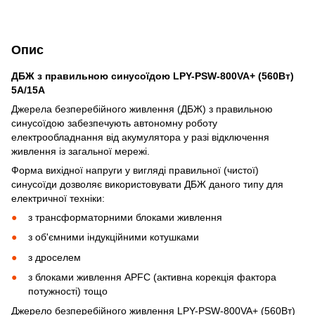
Опис
ДБЖ з правильною синусоїдою LPY-PSW-800VA+ (560Вт)
5A/15A
Джерела безперебійного живлення (ДБЖ) з правильною
синусоїдою забезпечують автономну роботу
електрообладнання від акумулятора у разі відключення
живлення із загальної мережі.
Форма вихідної напруги у вигляді правильної (чистої)
синусоїди дозволяє використовувати ДБЖ даного типу для
електричної техніки:
з трансформаторними блоками живлення
з об'ємними індукційними котушками
з дроселем
з блоками живлення APFC (активна корекція фактора
потужності) тощо
Джерело безперебійного живлення LPY-PSW-800VA+ (560Вт)