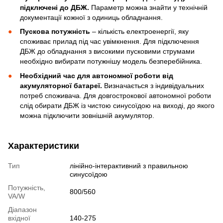
підключені до ДБЖ.
Параметр можна знайти у технічній
документації кожної з одиниць обладнання.
Пускова потужність
– кількість електроенергії, яку
споживає прилад під час увімкнення. Для підключення
ДБЖ до обладнання з високими пусковими струмами
необхідно вибирати потужнішу модель безперебійника.
Необхідний час для автономної роботи від
акумуляторної батареї.
Визначається з індивідуальних
потреб споживача. Для довгострокової автономної роботи
слід обирати ДБЖ із чистою синусоїдою на виході, до якого
можна підключити зовнішній акумулятор.
Характеристики
Тип
лінійно-інтерактивний з правильною
синусоїдою
Потужність,
800/560
VA/W
Діапазон
вхідної
140-275