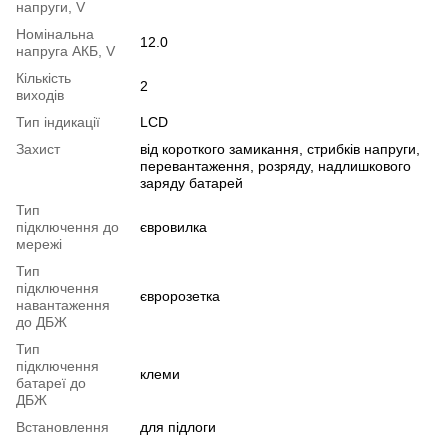
напруги, V
Номінальна
12.0
напруга АКБ, V
Кількість
2
виходів
Тип індикації
LCD
Захист
від короткого замикання, стрибків напруги,
перевантаження, розряду, надлишкового
заряду батарей
Тип
підключення до
євровилка
мережі
Тип
підключення
євророзетка
навантаження
до ДБЖ
Тип
підключення
клеми
батареї до
ДБЖ
Встановлення
для підлоги