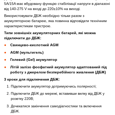
5A/15A має вбудовану функцію стабілізації напруги в діапазоні
від 140-275 V на вході до 220±10% на виході.
Використовувати ДБЖ необхідно тільки разом з
акумуляторною батарею, яка повинна відповідати технічним
характеристикам пристрою.
Типи зовнішніх акумуляторних батарей, які можна
підключити до ДБЖ:
Свинцево-кислотний AGM
AGM (мультигель)
Гелевий (Gel) акумулятор
Літій залізо фосфатний акумулятор адаптований під
роботу з джерелом безперебійного живлення (ДБЖ)
3 кроки для підключення ДБЖ:
Підключити акумулятор дотримуючись полярності;
Підключити ДБЖ до мережі, вставивши вилку від ДБЖ у
розетку 220В;
Дочекатися закінчення самодіагностики та включення
ДБЖ.