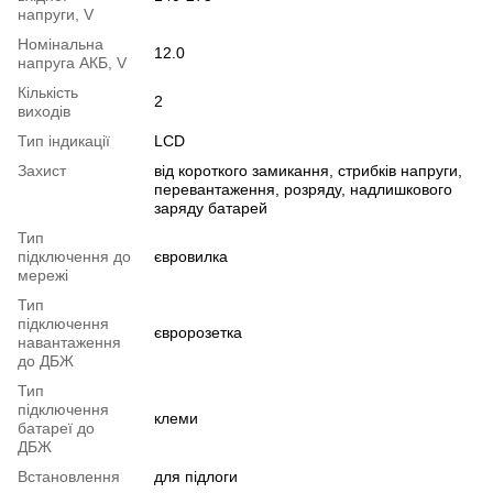
напруги, V
Номінальна
12.0
напруга АКБ, V
Кількість
2
виходів
Тип індикації
LCD
Захист
від короткого замикання, стрибків напруги,
перевантаження, розряду, надлишкового
заряду батарей
Тип
підключення до
євровилка
мережі
Тип
підключення
євророзетка
навантаження
до ДБЖ
Тип
підключення
клеми
батареї до
ДБЖ
Встановлення
для підлоги