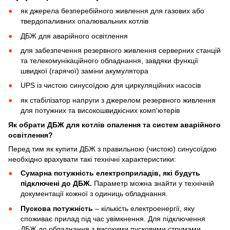
як джерела безперебійного живлення для газових або
твердопаливних опалювальних котлів
ДБЖ для аварійного освітлення
для забезпечення резервного живлення серверних станцій
та телекомунікаційного обладнання, завдяки функції
швидкої (гарячої) заміни акумулятора
UPS із чистою синусоїдою для циркуляційних насосів
як стабілізатор напруги з джерелом резервного живлення
для потужних та високошвидкісних комп'ютерів
Як обрати ДБЖ для котлів опалення та систем аварійного
освітлення?
Перед тим як купити ДБЖ з правильною (чистою) синусоїдою
необхідно врахувати такі технічні характеристики:
Сумарна потужність електроприладів, які будуть
підключені до ДБЖ.
Параметр можна знайти у технічній
документації кожної з одиниць обладнання.
Пускова потужність
– кількість електроенергії, яку
споживає прилад під час увімкнення. Для підключення
ДБЖ до обладнання з високими пусковими струмами