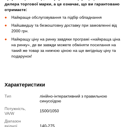
дилера торгової марки, а це означає, що ви гарантовано
отримаєте:
Найкраще обслуговування та підбір обладнання
Найшвидшу та безкоштовну доставку при замовленні від
2000 грн.
Найкращу ціну на ринку завдяки програмі «найкраща ціна
на ринку», де ви завжди можете обміняти посилання на
такий же товар за нижчою ціною на ще вигіднішу ціну та
подарунок!
Характеристики
Тип
лінійно-інтерактивний з правильною
синусоїдою
Потужність,
1500/1050
VA/W
Діапазон
вхідної
140-275