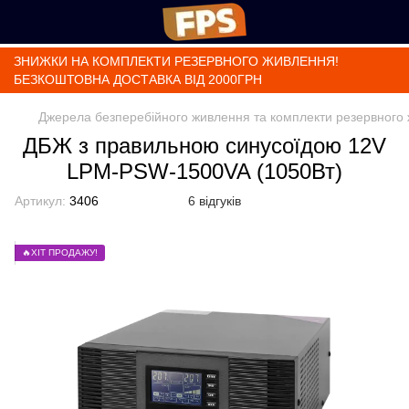
ЗНИЖКИ НА КОМПЛЕКТИ РЕЗЕРВНОГО ЖИВЛЕННЯ!
БЕЗКОШТОВНА ДОСТАВКА ВІД 2000ГРН
Джерела безперебійного живлення та комплекти резервного
ДБЖ з правильною синусоїдою 12V
LPM-PSW-1500VA (1050Вт)
Артикул:
3406
6 відгуків
🔥ХІТ ПРОДАЖУ!