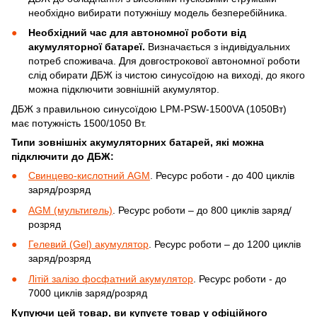
необхідно вибирати потужнішу модель безперебійника.
Необхідний час для автономної роботи від
акумуляторної батареї.
Визначається з індивідуальних
потреб споживача. Для довгострокової автономної роботи
слід обирати ДБЖ із чистою синусоїдою на виході, до якого
можна підключити зовнішній акумулятор.
ДБЖ з правильною синусоїдою LPM-PSW-1500VA (1050Вт)
має потужність 1500/1050 Вт.
Типи зовнішніх акумуляторних батарей, які можна
підключити до ДБЖ:
Свинцево-кислотний AGM
. Ресурс роботи - до 400 циклів
заряд/розряд
AGM (мультигель)
. Ресурс роботи – до 800 циклів заряд/
розряд
Гелевий (Gel) акумулятор
. Ресурс роботи – до 1200 циклів
заряд/розряд
Літій залізо фосфатний акумулятор
. Ресурс роботи - до
7000 циклів заряд/розряд
Купуючи цей товар, ви купуєте товар у офіційного