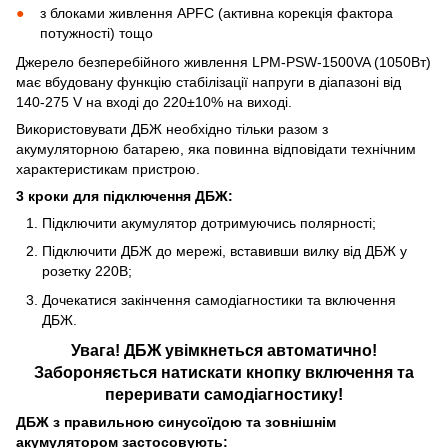
з блоками живлення APFC (активна корекція фактора
потужності) тощо
Джерело безперебійного живлення LPM-PSW-1500VA (1050Вт)
має вбудовану функцію стабілізації напруги в діапазоні від
140-275 V на вході до 220±10% на виході.
Використовувати ДБЖ необхідно тільки разом з
акумуляторною батарею, яка повинна відповідати технічним
характеристикам пристрою.
3 кроки для підключення ДБЖ:
Підключити акумулятор дотримуючись полярності;
Підключити ДБЖ до мережі, вставивши вилку від ДБЖ у
розетку 220В;
Дочекатися закінчення самодіагностики та включення
ДБЖ.
Увага! ДБЖ увімкнеться автоматично!
Забороняється натискати кнопку включення та
переривати самодіагностику!
ДБЖ з правильною синусоїдою та зовнішнім
акумулятором застосовують: