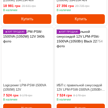
(2100W) 10A/15A 48V
(3500W) 10A/20A 48V
18 981 грн
27 356 грн
20 631 грн
29 735 грн
В наличии
В наличии
Купить
Купить
🔥ХИТ ПРОДАЖ!
🔥ХИТ ПРОДАЖ!
6
Logicpower LPM-PSW-1500VA
ИБП с правильной синусоидой
(1050W) 12V
12V LPM-PSW-1500VA (1050Вт)
Black
7 524 грн
7 524 грн
8 178 грн
8 178 грн
В наличии
В наличии