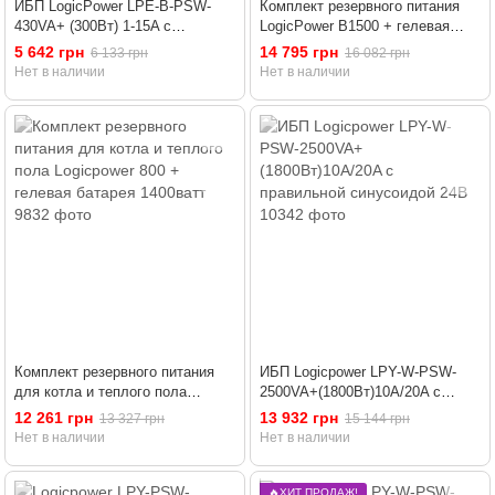
ИБП LogicPower LPE-B-PSW-
Комплект резервного питания
430VA+ (300Вт) 1-15A с
LogicPower B1500 + гелевая
правильной синусоидой 12V
батарея 1200 Ватт
5 642 грн
14 795 грн
6 133 грн
16 082 грн
Нет в наличии
Нет в наличии
Комплект резервного питания
ИБП Logicpower LPY-W-PSW-
для котла и теплого пола
2500VA+(1800Вт)10A/20A с
Logicpower 800 + гелевая
правильной синусоидой 24В
12 261 грн
13 932 грн
13 327 грн
15 144 грн
батарея 1400ватт
Нет в наличии
Нет в наличии
🔥ХИТ ПРОДАЖ!