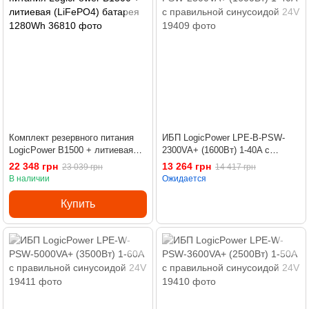
Комплект резервного питания
ИБП LogicPower LPE-B-PSW-
LogicPower B1500 + литиевая
2300VA+ (1600Вт) 1-40A с
(LiFePO4) батарея 1280Wh
правильной синусоидой 24V
22 348 грн
13 264 грн
23 039 грн
14 417 грн
В наличии
Ожидается
Купить