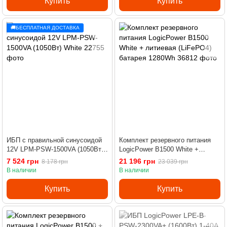
Купить
Купить
🚚БЕСПЛАТНАЯ ДОСТАВКА
ИБП с правильной синусоидой
Комплект резервного питания
12V LPM-PSW-1500VA (1050Вт)
LogicPower B1500 White +
White
литиевая (LiFePO4) батарея
7 524 грн
21 196 грн
8 178 грн
23 039 грн
1280Wh
В наличии
В наличии
Купить
Купить