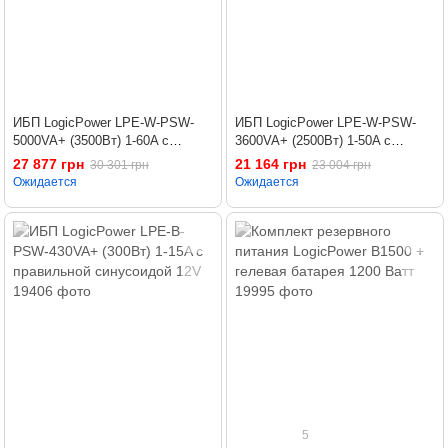
ИБП LogicPower LPE-W-PSW-
ИБП LogicPower LPE-W-PSW-
5000VA+ (3500Вт) 1-60A с
3600VA+ (2500Вт) 1-50A с
правильной синусоидой 24V
правильной синусоидой 24V
27 877 грн
21 164 грн
30 301 грн
23 004 грн
Ожидается
Ожидается
5