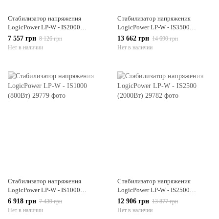
Стабилизатор напряжения
Стабилизатор напряжения
LogicPower LP-W - IS2000
LogicPower LP-W - IS3500
(1500Вт)
(2750Вт)
7 557 грн
13 662 грн
8 126 грн
14 690 грн
Нет в наличии
Нет в наличии
Стабилизатор напряжения
Стабилизатор напряжения
LogicPower LP-W - IS1000
LogicPower LP-W - IS2500
(800Вт)
(2000Вт)
6 918 грн
12 906 грн
7 439 грн
13 877 грн
Нет в наличии
Нет в наличии