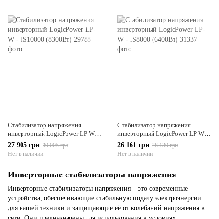
Стабилизатор напряжения
Стабилизатор напряжения
инверторный LogicPower LP-W -
инверторный LogicPower LP-W -
IS10000 (8300Вт)
IS8000 (6400Вт)
27 905 грн
26 161 грн
30 005 грн
28 130 грн
Нет в наличии
Нет в наличии
Инверторные стабилизаторы напряжения
Инверторные стабилизаторы напряжения – это современные
устройства, обеспечивающие стабильную подачу электроэнергии
для вашей техники и защищающие её от колебаний напряжения в
сети. Они предназначены для использования в условиях