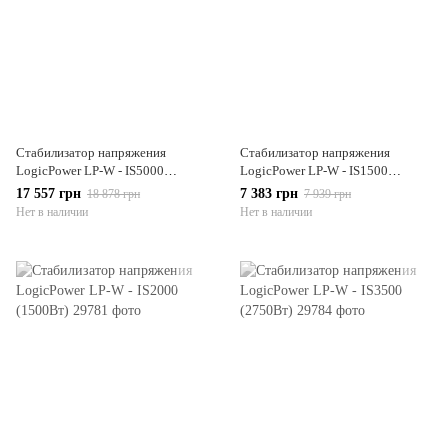
Стабилизатор напряжения
Стабилизатор напряжения
LogicPower LP-W - IS5000
LogicPower LP-W - IS1500
(4150Вт)
(1125Вт)
17 557 грн
7 383 грн
18 878 грн
7 939 грн
Нет в наличии
Нет в наличии