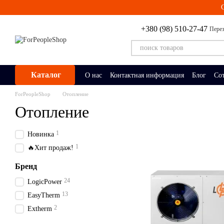
Перейти к основному контенту
+380 (98) 510-27-47
Перез
Каталог
О нас
Контактная информация
Блог
Со
ForPeopleShop
Отопление
Отопление
1
Новинка
1
🔥Хит продаж!
Бренд
24
LogicPower
13
EasyTherm
2
Extherm