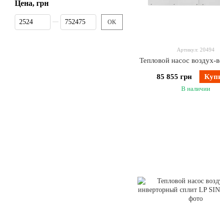
Цена, грн
От Цена, грн
До Цена, грн
OK
Артикул: 20494
Тепловой насос воздух-в
85 855 грн
Куп
В наличии