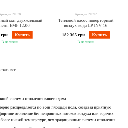
Артикул: 20078
Артикул: 20892
ьный мат двухжильный
Тепловой насос инверторный
therm EMF 12.00
воздух-вода LP INV-16
 грн
Купить
182 365 грн
Купить
В наличии
В наличии
азать все
ивной системы отопления вашего дома.
ерно распределяется по всей площади пола, создавая приятную
мфортное отопление без неприятных потоков воздуха или горячих
а более низкой температуре, чем традиционные системы отопления.