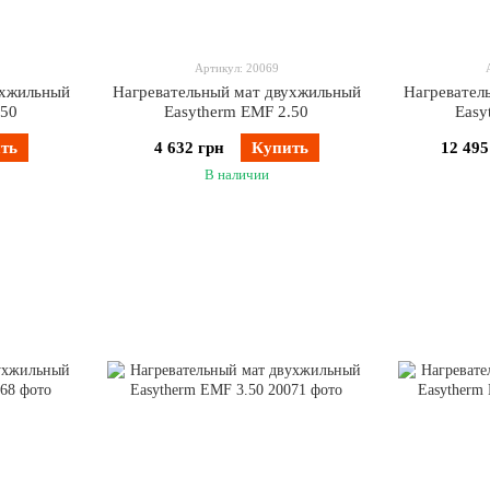
Артикул: 20069
ухжильный
Нагревательный мат двухжильный
Нагревател
.50
Easytherm EMF 2.50
Easy
ть
4 632 грн
Купить
12 495
В наличии