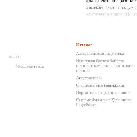
Для эффективной работы те
извлекает тепло из окружа
обеспечения отопления и г
Преимущества ис
Комфортное отоплени
комфорт для вас и ваше
Каталог
Энергоэффективност
Альтернативная энергетика
© 2026
являются энергоэффект
Источники бесперебойного
питания и комплекты резервного
Мобильная версия
Равномерное распреде
питания
комфорт в каждой комн
Аккумуляторы
Экологическая чистот
Стабилизаторы напряжения
сказывается на окружа
Портативные зарядные станции
Удобство управления:
Сетевые Фильтры и Удлинители
LogicPower
легко регулировать тем
Долговечность и наде
длительный срок служб
Экономическая выгод