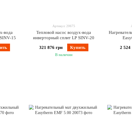
Артикул: 20675
ух-вода
Тепловой насос воздух-вода
Нагревател
 SINV-15
инверторный сплит LP SINV-20
Easy
ить
321 876 грн
Купить
2 524
В наличии