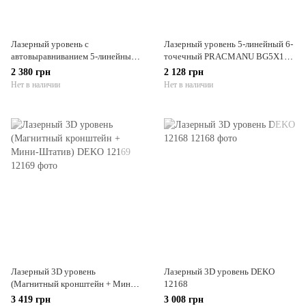
Лазерный уровень с
Лазерный уровень 5-линейный 6-
автовыравниванием 5-линейный
точечный PRACMANU BG5X11
6-точечный PRACMANU 5LG11
(зелёный)
2 380 грн
2 128 грн
(зелёный)
Нет в наличии
Нет в наличии
Лазерный 3D уровень
Лазерный 3D уровень DEKO
(Магнитный кронштейн + Мини-
12168
Штатив) DEKO 12169
3 419 грн
3 008 грн