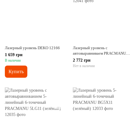
Лазерный уровень DEKO 12166
Лазерный уровень с
автовыравниваем PRACMANU
1 659 грн
5LG31 (зелёный) со штативом
2 772 грн
В наличии
Нет в наличии
Купить