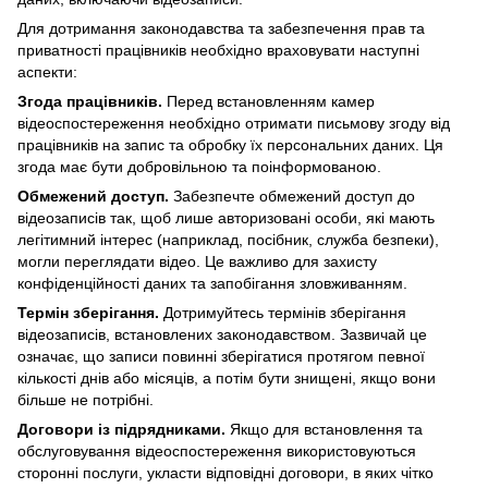
Для дотримання законодавства та забезпечення прав та
приватності працівників необхідно враховувати наступні
аспекти:
Згода працівників.
Перед встановленням камер
відеоспостереження необхідно отримати письмову згоду від
працівників на запис та обробку їх персональних даних. Ця
згода має бути добровільною та поінформованою.
Обмежений доступ.
Забезпечте обмежений доступ до
відеозаписів так, щоб лише авторизовані особи, які мають
легітимний інтерес (наприклад, посібник, служба безпеки),
могли переглядати відео. Це важливо для захисту
конфіденційності даних та запобігання зловживанням.
Термін зберігання.
Дотримуйтесь термінів зберігання
відеозаписів, встановлених законодавством. Зазвичай це
означає, що записи повинні зберігатися протягом певної
кількості днів або місяців, а потім бути знищені, якщо вони
більше не потрібні.
Договори із підрядниками.
Якщо для встановлення та
обслуговування відеоспостереження використовуються
сторонні послуги, укласти відповідні договори, в яких чітко