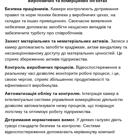
Безпека працівників.
Камери контролюють дотримання
правил та норм техніки безпеки у виробничих цехах, на
складах та інших приміщеннях. Своєчасне виявлення
небезпеки допомагає запобігти нещасних випадків та
забезпечити турботу про співробітників.
Захист матеріальних та нематеріальних активів.
Записи з
камер допомагають запобігти крадіжкам, актам вандалізму та
несанкціонованому доступу до матеріальних цінностей. Це
сприяє збереженню активів підприємства.
Контроль виробничих процесів.
Відеоспостереження в
реальному часі дозволяє моніторити робочі процеси, і це,
своєю чергою, сприяє збільшенню продуктивності та
ефективності виробництва.
Автоматизація обліку та контролю.
Інтеграція камер в
інтелектуальні системи управління комерційною діяльністю
дозволяє автоматизувати низку процесів, що покращує
логістику та оптимізує роботу підприємства.
Дотримання нормативних вимог.
У деяких галузях діють
суворі стандарти безпеки та контролю. Системи
відеоспостереження допомагають керівництву компанії