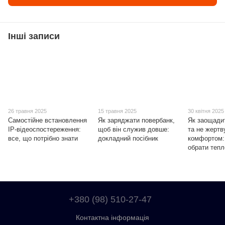
Інші записи
26 травня 2025
15 травня 2025
30 квітня 2025
Самостійне встановлення
Як заряджати повербанк,
Як заощадит
IP-відеоспостереження:
щоб він служив довше:
та не жертв
все, що потрібно знати
докладний посібник
комфортом:
обрати тепл
+380 (98) 510-27-47
Контактна інформація