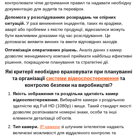
контролювати чітке дотримання правил та надавати необхідну
документацію для аудитів та перевірок.
Допомога у розслідуваннях розкрадань чи спірних
ситуацій.
У разі виникнення інцидентів, таких як крадіжки,
аварії або проблеми з якістю продукції, відеозаписи можуть
бути важливими доказами під час розслідування. Це
допомагає виявити винних та вжити відповідних заходів.
Оптимізація оперативних рішень.
Аналіз даних з камер
дозволяє менеджменту компанії приймати найбільш ефективні
рішення, покращуючи планування та стратегічні дії.
Які критерії необхідно враховувати при плануванні
та організації
системи відеоспостереження
та
контролю безпеки на виробництві?
Якість зображення та роздільна здатність камер
відеоспостереження.
Вибирайте камери з роздільною
здатністю від Full HD (1080p) і вище. Такий стандарт якості
дозволяє розпізнавати номерні знаки, особи та інші
елементи деталізації об'єктів.
Тип камери.
IP-камери
зі штучним інтелектом надають
величезні можливості для віддаленого контролю та