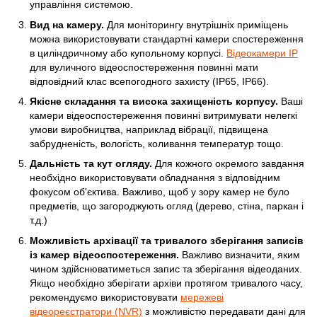
управління системою.
Вид на камеру.
Для моніторингу внутрішніх приміщень
можна використовувати стандартні камери спостереження
в циліндричному або купольному корпусі.
Відеокамери IP
для вуличного відеоспостереження повинні мати
відповідний клас всепогодного захисту (IP65, IP66).
Якісне складання та висока захищеність корпусу.
Ваші
камери відеоспостереження повинні витримувати нелегкі
умови виробництва, наприклад вібрації, підвищена
забрудненість, вологість, коливання температур тощо.
Дальність та кут огляду.
Для кожного окремого завдання
необхідно використовувати обладнання з відповідним
фокусом об'єктива. Важливо, щоб у зору камер не було
предметів, що загороджують огляд (дерево, стіна, паркан і
т.д.)
Можливість архівації та тривалого зберігання записів
із камер відеоспостереження.
Важливо визначити, яким
чином здійснюватиметься запис та зберігання відеоданих.
Якщо необхідно зберігати архіви протягом тривалого часу,
рекомендуємо використовувати
мережеві
відеореєстратори (NVR)
з можливістю передавати дані для