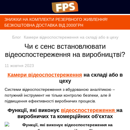
ЗНИЖКИ НА КОМПЛЕКТИ РЕЗЕРВНОГО ЖИВЛЕННЯ!
БЕЗКОШТОВНА ДОСТАВКА ВІД 2000ГРН
Блог
Камери відеоспостереження на складі або в цеху
Чи є сенс встановлювати
відеоспостереження на виробництві?
11 жовтня 2023
Камери відеоспостереження
на складі або в
цеху
Системи відеоспостереження з вбудованою аналітикою –
потужний інструмент не тільки контролю безпеки, але й
підвищення ефективності виробничих процесів.
Функції, які виконує
відеоспостереження
на
виробничих та комерційних об'єктах