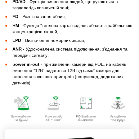
PD/VD
- Функція виявлення людей, що рухаються в
заздалегідь визначеній зоні;
FD
- Розпізнавання облич;
HM
- Функція "теплова карта"виділяє області з найбільшою
концентрацією людей;
LPD
- Визначення номерних знаків;
ANR
- Удосконалена система підключення, з'єднання та
передачі сигналу;
power in-out -
при живленні камери від POE, на кабель
живлення "12В" видається 12В від самої камери для
живлення зовнішніх пристроїв (наприклад, додаткових
датчиків).