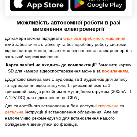
Можливість автономної роботи в разі
вимкнення електроенергії
До камери можна під'єднати
блок безперебійного живлення
,
який забезпечить стабільну та безперебійну роботу системи
відеоспостереження, незалежно від наявності електроенергії в
загальній мережі живлення.
Карта пам'яті не входить до комплектації!
Замовити картку
SD для камери відеоспостереження можна за
посиланням
.
Додатково камера має 1 аудіовхід та 1 аудіовихід для запису
та відтворення відео зі звуком, 1 тривожний вхід та 1
тривожний вихід з релейним комутаційним струмом (300mA - 1
А 12V DC) для підключення до СКУД.
Для самостійного встановлення Вам доступні
скорочена
та
детальна
інструкції зі встановлення обладнання. Але ми
наполегливо рекомендуємо для встановлення нашого
обладнання звернутися до фахівців.