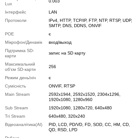
0.003
Lux
Інтерфейс
LAN
Протоколи
IPv4, HTTP, TCP/IP, FTP, NTP, RTSP, UDP,
SMTP, DNS, DDNS, ONVIF
РОЕ
є
Мікрофон/Динамік
вход/выход
Підтримка SD-
запис на SD карту
карти
Максимальний
256
об'єм SD-карти
Режим день/ніч
є
Сумісність
ONVIF, RTSP
Main Stream
2592x1944, 2592x1520, 2304x1296,
1920x1080, 1280x960
Sub Stream
1920х1080, 1280х720, 640х480
Tri Stream
640х480, 320х240
Відеоаналітика(AI)
PID, LCD, PD/VD, FD, SOD, CC, HM, CD,
QD, RSD, LPD
Робоча