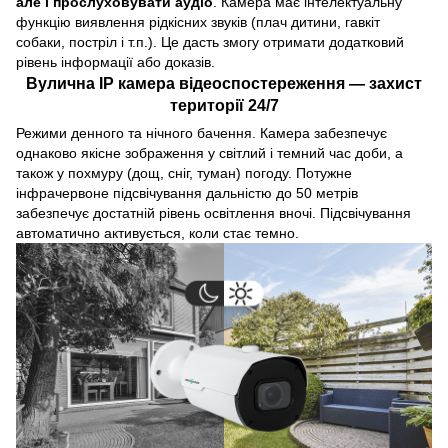
але і прослуховувати аудіо
. Камера має інтелектуальну
функцію виявлення рідкісних звуків (плач дитини, гавкіт
собаки, постріл і т.п.). Це дасть змогу отримати додатковий
рівень інформації або доказів.
Вулична IP камера відеоспостереження — захист
території 24/7
Режими денного та нічного бачення. Камера забезпечує
однаково якісне зображення у світлий і темний час доби, а
також у похмуру (дощ, сніг, туман) погоду. Потужне
інфрачервоне підсвічування дальністю до 50 метрів
забезпечує достатній рівень освітлення вночі. Підсвічування
автоматично активується, коли стає темно.