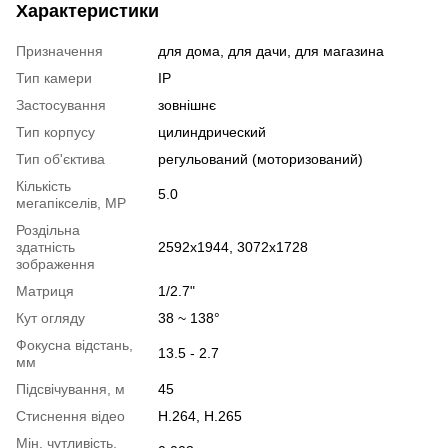
Характеристики
Призначення
для дома, для дачи, для магазина
Тип камери
IP
Застосування
зовнішнє
Тип корпусу
цилиндрический
Тип об'єктива
регульований (моторизований)
Кількість
5.0
мегапікселів, MP
Роздільна
здатність
2592x1944, 3072х1728
зображення
Матриця
1/2.7"
Кут огляду
38 ~ 138°
Фокусна відстань,
13.5 - 2.7
мм
Підсвічування, м
45
Стиснення відео
H.264, H.265
Мін. чутливість,