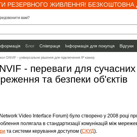
И РЕЗЕРВНОГО ЖИВЛЕННЯ! БЕЗКОШТОВНА Д
редзвонити вам?
інформація
Блог
Співпраця
Інформація для покупця
Відгуки
кол ONVIF - універсальне рішення для підключення IP камер
NVIF - переваги для сучасних
реження та безпеки об'єктів
etwork Video Interface Forum) було створено у 2008 році п
роблення полягала в стандартизації комунікацій між мереж
ори
та системи керування доступом (
СКУД
).