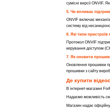
сумісні версії ONVIF. Я
5. Чи впливає підтри
ONVIF включає механіз
систему від несанкціон
6. Які типи пристрої
Протокол ONVIF підтри
керування доступом (С
7. Як оновити прошив
Оновлення прошивки пр
прошивки з сайту вироб
Де купити відео
В інтернет-магазині Fo
Надаємо можливість ско
Магазин надає офіційну 