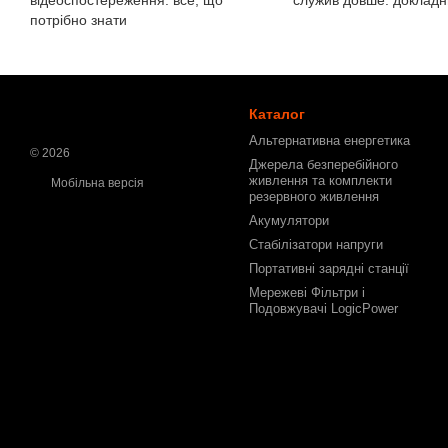
відеоспостереження: все, що
служив довше: докладн
потрібно знати
Каталог
Альтернативна енергетика
© 2026
Джерела безперебійного
живлення та комплекти
Мобільна версія
резервного живлення
Акумулятори
Стабілізатори напруги
Портативні зарядні станції
Мережеві Фільтри і
Подовжувачі LogicPower
Інтернет-магазин створений з
Хорошоп