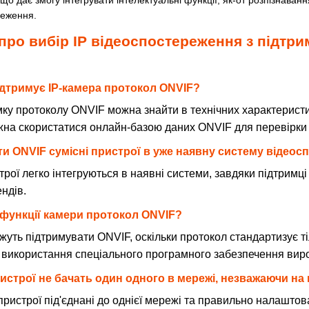
реження.
 про вибір IP відеоспостереження з підтр
підтримує IP-камера протокол ONVIF?
ку протоколу ONVIF можна знайти в технічних характеристи
жна скористатися онлайн-базою даних ONVIF для перевірки 
ати ONVIF сумісні пристрої в уже наявну систему відео
трої легко інтегруються в наявні системи, завдяки підтримці
ндів.
і функції камери протокол ONVIF?
жуть підтримувати ONVIF, оскільки протокол стандартизує ті
 використання спеціального програмного забезпечення вир
ристрої не бачать один одного в мережі, незважаючи на
ристрої під'єднані до однієї мережі та правильно налаштова