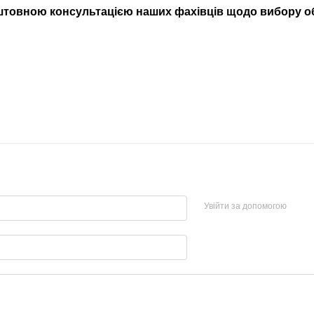
штовною консультацією наших фахівців щодо вибору о
Увійти за допомогою