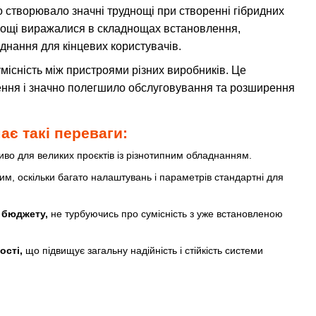
о створювало значні труднощі при створенні гібридних
днощі виражалися в складнощах встановлення,
днання для кінцевих користувачів.
існість між пристроями різних виробників. Це
ження і значно полегшило обслуговування та розширення
ає такі переваги:
во для великих проєктів із різнотипним обладнанням.
ким, оскільки багато налаштувань і параметрів стандартні для
 бюджету,
не турбуючись про сумісність з уже встановленою
ості,
що підвищує загальну надійність і стійкість системи