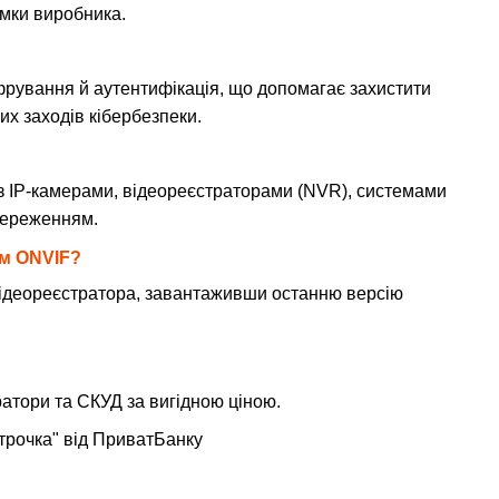
имки виробника.
рування й аутентифікація, що допомагає захистити
х заходів кібербезпеки.
з IP-камерами, відеореєстраторами (NVR), системами
тереженням.
ам ONVIF?
ідеореєстратора, завантаживши останню версію
ратори та СКУД за вигідною ціною.
трочка" від ПриватБанку