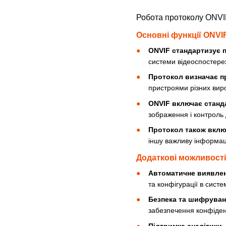
Робота протоколу ONVIF
Основні функції ONVI
ONVIF стандартизує 
системи відеоспостере
Протокол визначає пр
пристроями різних виро
ONVIF включає станд
зображення і контроль
Протокол також включ
іншу важливу інформац
Додаткові можливості
Автоматичне виявлен
та конфігурації в систем
Безпека та шифруван
забезпечення конфіден
Підтримка аналітики,