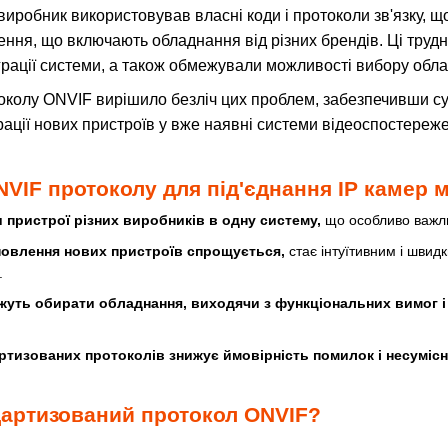
иробник використовував власні коди і протоколи зв'язку, щ
ння, що включають обладнання від різних брендів. Ці тру
грації системи, а також обмежували можливості вибору обла
колу ONVIF вирішило безліч цих проблем, забезпечивши сум
рації нових пристроїв у вже наявні системи відеоспостере
VIF протоколу для під'єднання IP камер м
и пристрої різних виробників в одну систему,
що особливо важли
новлення нових пристроїв спрощується,
стає інтуїтивним і швид
.
ожуть обирати обладнання, виходячи з функціональних вимог і
тизованих протоколів знижує ймовірність помилок і несумісн
дартизований протокол ONVIF?