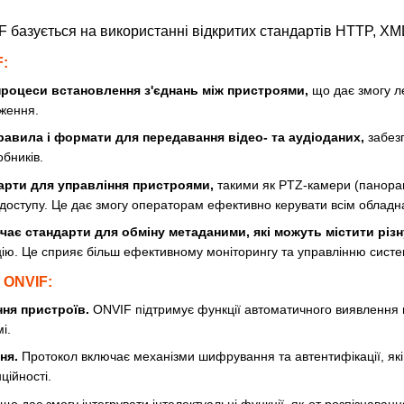
 базується на використанні відкритих стандартів HTTP, XM
F:
процеси встановлення з'єднань між пристроями,
що дає змогу ле
ження.
авила і формати для передавання відео- та аудіоданих,
забезп
бників.
арти для управління пристроями,
такими як PTZ-камери (панорам
 доступу. Це дає змогу операторам ефективно керувати всім обладн
ає стандарти для обміну метаданими, які можуть містити різ
ію. Це сприяє більш ефективному моніторингу та управлінню сист
 ONVIF:
ня пристроїв.
ONVIF підтримує функції автоматичного виявлення 
і.
ня.
Протокол включає механізми шифрування та автентифікації, які
ційності.
що дає змогу інтегрувати інтелектуальні функції, як-от розпізнаванн