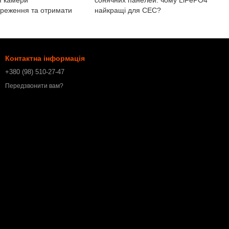
я камери
сонячних панелей: чому LiFePO4
ереження та отримати
найкращі для СЕС?
Контактна інформація
+380 (98) 510-27-47
Передзвонити вам?