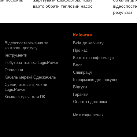
ий посібник
жертвувати комфортом: чому
об'єктив дл
варто обрати тепловий насос
відеоспост
результат
Клієнтам
Відеоспостереження та
Вхід до кабінету
контроль доступу
Про нас
Інструменти
Контактна інформація
Побутова техніка LogicPower
Блог
Опалення
Співпраця
Кабель мережі Одескабель
Інформація для покупця
Сумки, рюкзаки, чохли
Відгуки
LogicPower
Гарантія
Комплектуючі для ПК
Оплата і доставка
Ми в соцмережах