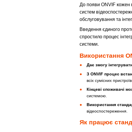
До появи ONVIF кожен в
систем відеоспостереже
обслуговування та інте
Введення єдиного прото
спростило процес інтег
системи.
Використання ON
Дає змогу інтегруват
З ONVIF процес вста
всіх сумісних пристроїв
Кінцеві споживачі м
системою.
Використання стандар
відеоспостереження.
Як працює стан