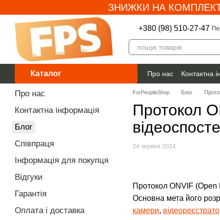
ЗНИЖКИ НА КОМПЛЕКТ
Перейти до основного контенту
+380 (98) 510-27-47
Пе
Каталог
Про нас
Контактна 
Гарантія
Про нас
ForPeopleShop
Блог
Прото
Протокол O
Контактна інформація
відеоспосте
Блог
Співпраця
24 червня 2024
Інформація для покупця
Відгуки
Протокол ONVIF (Open N
Гарантія
Основна мета його роз
Оплата і доставка
камери
,
відеореєстрат