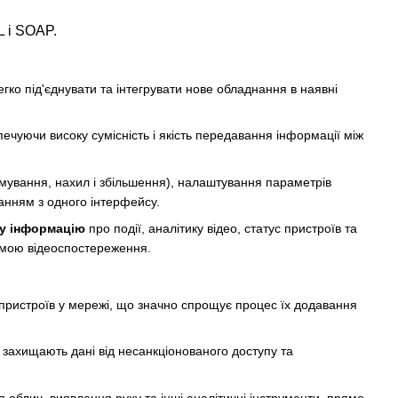
L і SOAP.
гко під'єднувати та інтегрувати нове обладнання в наявні
ечуючи високу сумісність і якість передавання інформації між
ування, нахил і збільшення), налаштування параметрів
анням з одного інтерфейсу.
ну інформацію
про події, аналітику відео, статус пристроїв та
емою відеоспостереження.
пристроїв у мережі, що значно спрощує процес їх додавання
 захищають дані від несанкціонованого доступу та
я облич, виявлення руху та інші аналітичні інструменти, прямо