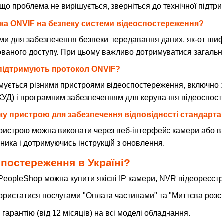
кщо проблема не вирішується, зверніться до технічної підтр
мка ONVIF на безпеку системи відеоспостереження?
ми для забезпечення безпеки передавання даних, як-от шиф
ованого доступу. При цьому важливо дотримуватися загальни
в підтримують протокол ONVIF?
мується різними пристроями відеоспостереження, включно 
КУД) і програмним забезпеченням для керування відеоспос
ку пристрою для забезпечення відповідності стандарт
истрою можна виконати через веб-інтерфейс камери або в
ника і дотримуючись інструкцій з оновлення.
спостереження в Україні?
rPeopleShop можна купити якісні IP камери, NVR відеореєст
ристатися послугами "Оплата частинами" та "Миттєва розс
гарантію (від 12 місяців) на всі моделі обладнання.