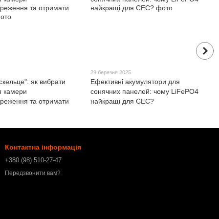
29 березня 2025
скельце": як вибрати
Ефективні акумулятори для
я камери
сонячних панелей: чому LiFePO4
ереження та отримати
найкращі для СЕС?
Контактна інформація
+380 (98) 510-27-47
Передзвонити вам?