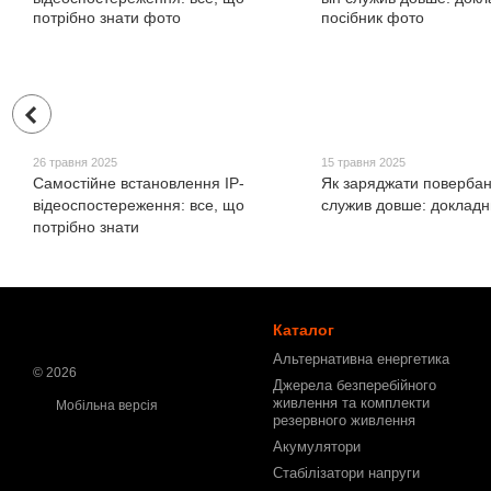
26 травня 2025
15 травня 2025
Самостійне встановлення IP-
Як заряджати повербан
відеоспостереження: все, що
служив довше: докладн
потрібно знати
Каталог
Альтернативна енергетика
© 2026
Джерела безперебійного
живлення та комплекти
Мобільна версія
резервного живлення
Акумулятори
Стабілізатори напруги