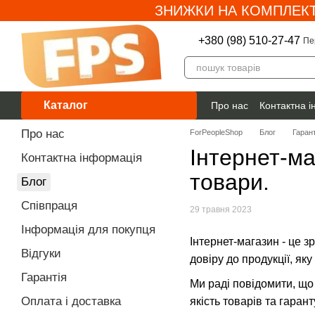
ЗНИЖКИ НА КОМПЛЕКТ
Перейти до основного контенту
+380 (98) 510-27-47
Пе
Каталог
Про нас
Контактна 
Гарантія
Про нас
ForPeopleShop
Блог
Гарант
Інтернет-ма
Контактна інформація
товари.
Блог
Співпраця
29 травня 2023
Інформація для покупця
Інтернет-магазин - це 
Відгуки
довіру до продукції, я
Гарантія
Ми раді повідомити, що
Оплата і доставка
якість товарів та гара