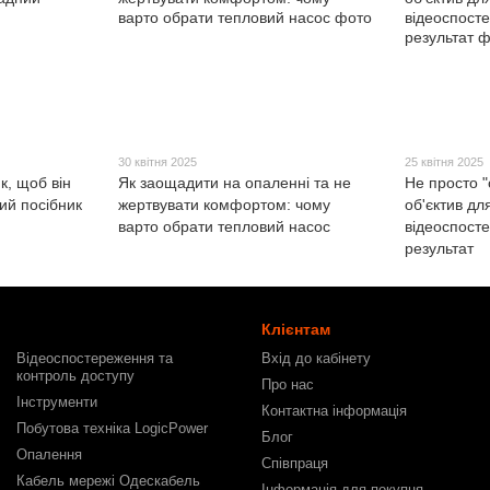
30 квітня 2025
25 квітня 2025
к, щоб він
Як заощадити на опаленні та не
Не просто "
ий посібник
жертвувати комфортом: чому
об'єктив дл
варто обрати тепловий насос
відеоспост
результат
Клієнтам
Відеоспостереження та
Вхід до кабінету
контроль доступу
Про нас
Інструменти
Контактна інформація
Побутова техніка LogicPower
Блог
Опалення
Співпраця
Кабель мережі Одескабель
Інформація для покупця