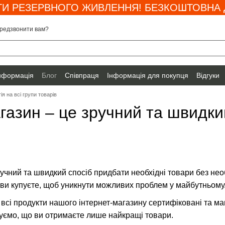
И РЕЗЕРВНОГО ЖИВЛЕННЯ! БЕЗКОШТОВНА Д
редзвонити вам?
інформація
Блог
Співпраця
Інформація для покупця
Відгуки
ія на всі групи товарів
газин – це зручний та швидки
зручний та швидкий спосіб придбати необхідні товари без не
ку ви купуєте, щоб уникнути можливих проблем у майбутньому
 всі продукти нашого інтернет-магазину сертифіковані та м
нтуємо, що ви отримаєте лише найкращі товари.