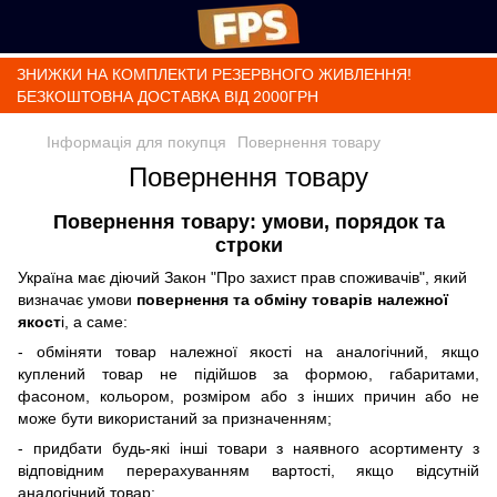
ЗНИЖКИ НА КОМПЛЕКТИ РЕЗЕРВНОГО ЖИВЛЕННЯ!
БЕЗКОШТОВНА ДОСТАВКА ВІД 2000ГРН
Інформація для покупця
Повернення товару
Повернення товару
Повернення товару:
умови, порядок та
строки
Україна має діючий Закон "Про захист прав споживачів", який
визначає умови
повернення та обміну товарів належної
якост
і, а саме:
- обміняти товар належної якості на аналогічний, якщо
куплений товар не підійшов за формою, габаритами,
фасоном, кольором, розміром або з інших причин або не
може бути використаний за призначенням;
- придбати будь-які інші товари з наявного асортименту з
відповідним перерахуванням вартості, якщо відсутній
аналогічний товар;