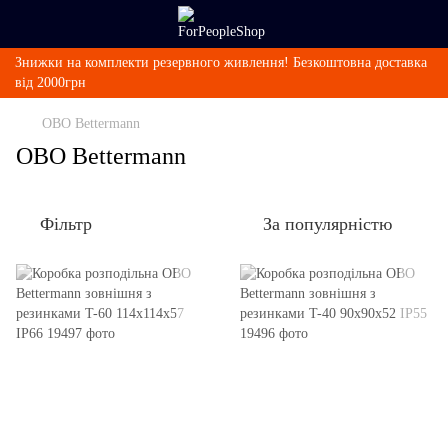
Знижки на комплекти резервного живлення! Безкоштовна доставка
від 2000грн
OBO Bettermann
OBO Bettermann
Фільтр
За популярністю