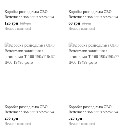
Коробка розподільна OBO
Коробка розподільна OBO
Bettermann зовнішня з резинками
Bettermann зовнішня з резинками
T-60 114х114х57 IP66
T-40 90х90х52 IP55
126 грн
60 грн
133 грн
63 грн
Немає в наявності
Немає в наявності
Коробка розподільна OBO
Коробка розподільна OBO
Bettermann зовнішня з резинками
Bettermann зовнішня з резинками
T-100 150х116х67 IP66
T-160 190х150х77 IP66
256 грн
325 грн
Немає в наявності
Немає в наявності