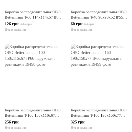
Коробка распределительная OBO
Коробка распределительная OBO
Bettermann T-60 114х114х57 IP66
Bettermann T-40 90х90х52 IP55
наружная с резинками
наружная с резинками
126 грн
60 грн
133 грн
63 грн
Нет в наличии
Нет в наличии
Коробка распределительная OBO
Коробка распределительная OBO
Bettermann T-100 150х116х67
Bettermann T-160 190х150х77
IP66 наружная с резинками
IP66 наружная с резинками
256 грн
325 грн
Нет в наличии
Нет в наличии