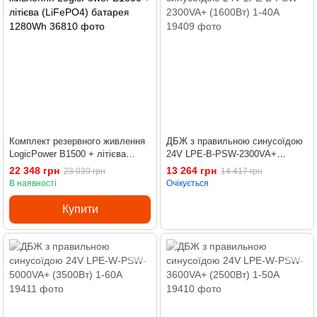
Комплект резервного живлення
ДБЖ з правильною синусоїдою
LogicPower B1500 + літієва
24V LPE-B-PSW-2300VA+
(LiFePO4) батарея 1280Wh
(1600Вт) 1-40A
22 348 грн
13 264 грн
23 039 грн
14 417 грн
В наявності
Очікується
Купити