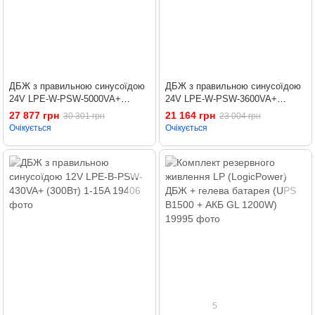
ДБЖ з правильною синусоїдою
ДБЖ з правильною синусоїдою
24V LPE-W-PSW-5000VA+
24V LPE-W-PSW-3600VA+
(3500Вт) 1-60A
(2500Вт) 1-50A
27 877 грн
21 164 грн
30 301 грн
23 004 грн
Очікується
Очікується
5