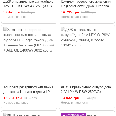
ДБЖ з правильною синусоїдою
Комплект резервного живлення
12V LPE-B-PSW-430VA+ (300Вт)
LP (LogicPower) ДБЖ + гелева
1-15A
батарея (UPS B1500 + АКБ GL
5 642 грн
14 795 грн
6 133 грн
16 082 грн
1200W)
Немає в наявності
Немає в наявності
Комплект резервного живлення
ДБЖ з правильною синусоїдою
для котла і теплої підлоги LP
24V LPY-W-PSW-2500VA+
(LogicPower) ДБЖ + гелева
(1800Вт)10A/20A
12 261 грн
13 932 грн
13 327 грн
15 144 грн
батарея (UPS 800VA + АКБ GL
Немає в наявності
Немає в наявності
1400W)
🔥ХІТ ПРОДАЖУ!