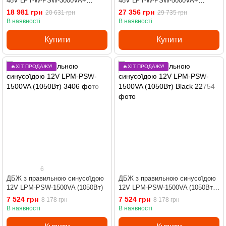
48V LPY-W-PSW-3000VA+
48V LPY-W-PSW-5000VA+
(2100Вт)
(3500Вт)10A/20A
18 981 грн
27 356 грн
20 631 грн
29 735 грн
В наявності
В наявності
Купити
Купити
🔥ХІТ ПРОДАЖУ!
🔥ХІТ ПРОДАЖУ!
6
ДБЖ з правильною синусоїдою
ДБЖ з правильною синусоїдою
12V LPM-PSW-1500VA (1050Вт)
12V LPM-PSW-1500VA (1050Вт)
Black
7 524 грн
7 524 грн
8 178 грн
8 178 грн
В наявності
В наявності