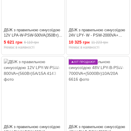
ДБЖ з правильною синусоїдою
ДБЖ з правильною синусоїдою
12V LPA-W-PSW-500VA(350Вт)
24V LPY- W - PSW-2000VA+
2A/5A/10A
(1400Вт)10A/20A
5 621 грн
10 325 грн
6 110 грн
11 223 грн
Немає в наявності
Немає в наявності
🔥ХІТ ПРОДАЖУ!
ДБЖ з правильною синусоїдою
ДБЖ з правильною синусоїдою