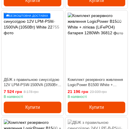
Купити
Купити
🚚БЕЗКОШТОВНА ДОСТАВКА
ДБЖ з правильною синусоїдою
Комплект резервного живлення
12V LPM-PSW-1500VA (1050Вт)
LogicPower B1500 White +
White
літієва (LiFePO4) батарея
7 524 грн
21 196 грн
8 178 грн
23 039 грн
1280Wh
В наявності
В наявності
Купити
Купити