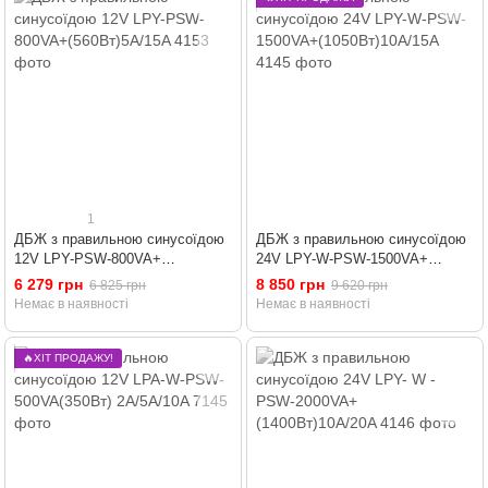
1
ДБЖ з правильною синусоїдою
ДБЖ з правильною синусоїдою
12V LPY-PSW-800VA+
24V LPY-W-PSW-1500VA+
(560Вт)5A/15A
(1050Вт)10A/15A
6 279 грн
8 850 грн
6 825 грн
9 620 грн
Немає в наявності
Немає в наявності
🔥ХІТ ПРОДАЖУ!