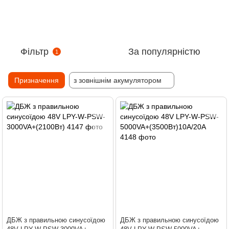
Фільтр
За популярністю
1
Призначення
з зовнішнім акумулятором
ДБЖ з правильною синусоїдою
ДБЖ з правильною синусоїдою