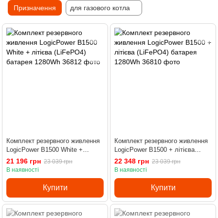
Призначення
для газового котла
Комплект резервного живлення
Комплект резервного живлення
LogicPower B1500 White +
LogicPower B1500 + літієва
літієва (LiFePO4) батарея
(LiFePO4) батарея 1280Wh
21 196 грн
22 348 грн
23 039 грн
23 039 грн
1280Wh
В наявності
В наявності
Купити
Купити