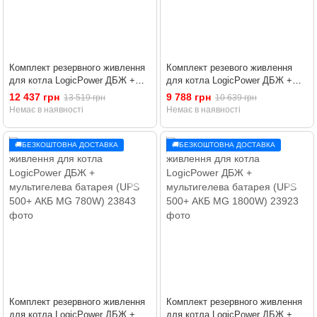
Комплект резервного живлення
Комплект резевого живлення
для котла LogicPower ДБЖ +
для котла LogicPower ДБЖ +
мультигелева батарея (UPS
мультигелева батарея (UPS
12 437 грн
9 788 грн
13 519 грн
10 639 грн
800+ АКБ MG 1800W)
500+ АКБ MG 1200W)
Немає в наявності
Немає в наявності
🚚БЕЗКОШТОВНА ДОСТАВКА
🚚БЕЗКОШТОВНА ДОСТАВКА
Комплект резервного живлення
Комплект резервного живлення
для котла LogicPower ДБЖ +
для котла LogicPower ДБЖ +