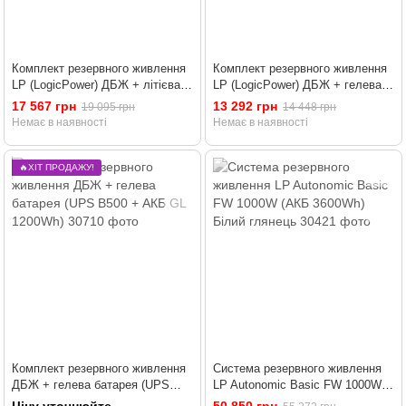
Комплект резервного живлення
Комплект резервного живлення
LP (LogicPower) ДБЖ + літієва
LP (LogicPower) ДБЖ + гелева
(LiFePO4) батарея (UPS B1500+
батарея (UPS B500 + АКБ GEL
17 567 грн
13 292 грн
19 095 грн
14 448 грн
АКБ LiFePO4 819W)
780W)
Немає в наявності
Немає в наявності
🔥ХІТ ПРОДАЖУ!
Комплект резервного живлення
Система резервного живлення
ДБЖ + гелева батарея (UPS
LP Autonomic Basic FW 1000W
B500 + АКБ GL 1200Wh)
(АКБ 3600Wh) Білий глянець