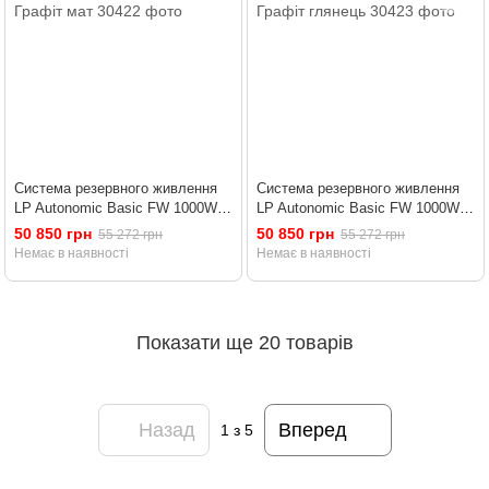
Система резервного живлення
Система резервного живлення
LP Autonomic Basic FW 1000W
LP Autonomic Basic FW 1000W
(АКБ 3600Wh) Графіт мат
(АКБ 3600Wh) Графіт глянець
50 850 грн
50 850 грн
55 272 грн
55 272 грн
Немає в наявності
Немає в наявності
Показати ще 20 товарів
Назад
Вперед
1
з 5