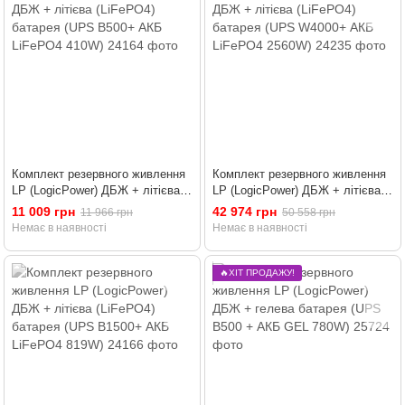
Комплект резервного живлення
Комплект резервного живлення
LP (LogicPower) ДБЖ + літієва
LP (LogicPower) ДБЖ + літієва
(LiFePO4) батарея (UPS В500+
(LiFePO4) батарея (UPS W4000+
11 009 грн
42 974 грн
11 966 грн
50 558 грн
АКБ LiFePO4 410W)
АКБ LiFePO4 2560W)
Немає в наявності
Немає в наявності
🔥ХІТ ПРОДАЖУ!