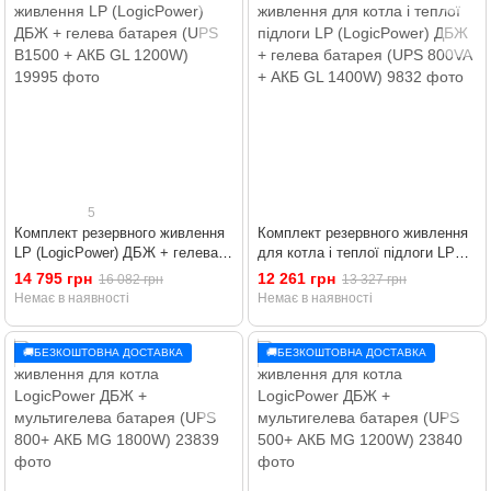
5
Комплект резервного живлення
Комплект резервного живлення
LP (LogicPower) ДБЖ + гелева
для котла і теплої підлоги LP
батарея (UPS B1500 + АКБ GL
(LogicPower) ДБЖ + гелева
14 795 грн
12 261 грн
16 082 грн
13 327 грн
1200W)
батарея (UPS 800VA + АКБ GL
Немає в наявності
Немає в наявності
1400W)
🚚БЕЗКОШТОВНА ДОСТАВКА
🚚БЕЗКОШТОВНА ДОСТАВКА