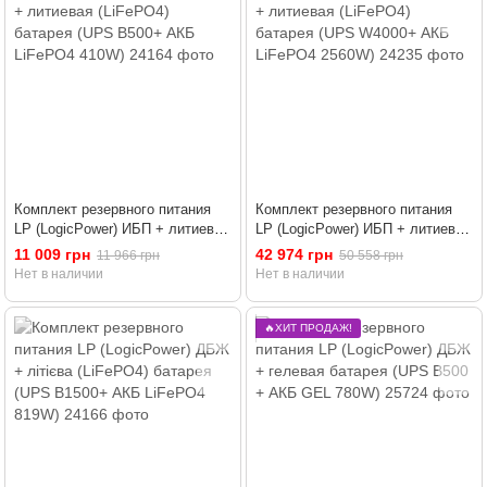
Комплект резервного питания
Комплект резервного питания
LP (LogicPower) ИБП + литиевая
LP (LogicPower) ИБП + литиевая
(LiFePO4) батарея (UPS В500+
(LiFePO4) батарея (UPS W4000+
11 009 грн
42 974 грн
11 966 грн
50 558 грн
АКБ LiFePO4 410W)
АКБ LiFePO4 2560W)
Нет в наличии
Нет в наличии
🔥ХИТ ПРОДАЖ!