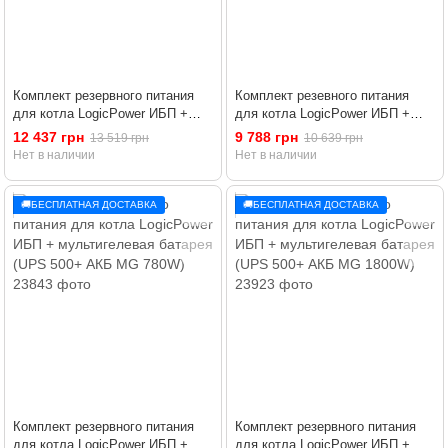
Комплект резервного питания
Комплект резевного питания
для котла LogicPower ИБП +
для котла LogicPower ИБП +
мультигелевая батарея (UPS
мультигелевая батарея (UPS
12 437 грн
9 788 грн
13 519 грн
10 639 грн
800+ АКБ MG 1800W)
500+ АКБ MG 1200W)
Нет в наличии
Нет в наличии
🚚БЕСПЛАТНАЯ ДОСТАВКА
🚚БЕСПЛАТНАЯ ДОСТАВКА
Комплект резервного питания
Комплект резервного питания
для котла LogicPower ИБП +
для котла LogicPower ИБП +