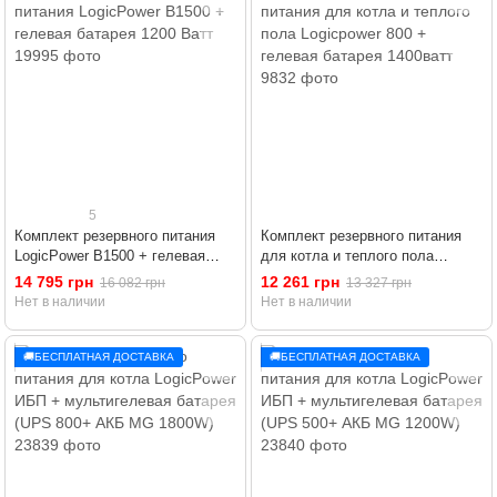
5
Комплект резервного питания
Комплект резервного питания
LogicPower B1500 + гелевая
для котла и теплого пола
батарея 1200 Ватт
Logicpower 800 + гелевая
14 795 грн
12 261 грн
16 082 грн
13 327 грн
батарея 1400ватт
Нет в наличии
Нет в наличии
🚚БЕСПЛАТНАЯ ДОСТАВКА
🚚БЕСПЛАТНАЯ ДОСТАВКА