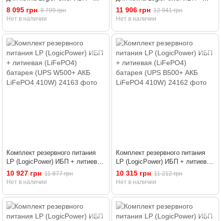
мультигелевая батарея (UPS
мультигелевая батарея (UPS
8 095 грн
11 906 грн
8 799 грн
12 941 грн
500+ АКБ MG 780W)
500+ АКБ MG 1800W)
Нет в наличии
Нет в наличии
Комплект резервного питания
Комплект резервного питания
LP (LogicPower) ИБП + литиевая
LP (LogicPower) ИБП + литиевая
(LiFePO4) батарея (UPS W500+
(LiFePO4) батарея (UPS В500+
10 927 грн
10 315 грн
11 877 грн
11 212 грн
АКБ LiFePO4 410W)
АКБ LiFePO4 410W)
Нет в наличии
Нет в наличии