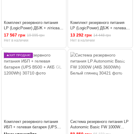
Комплект резервного питания
Комплект резервного питания
LP (LogicPower) ДБЖ + літієва
LP (LogicPower) ДБЖ + гелевая
(LiFePO4) батарея (UPS B1500+
батарея (UPS B500 + АКБ GEL
17 567 грн
13 292 грн
19 095 грн
14 448 грн
АКБ LiFePO4 819W)
780W)
Нет в наличии
Нет в наличии
🔥ХИТ ПРОДАЖ!
Комплект резервного питания
Система резервного питания LP
ИБП + гелевая батарея (UPS
Autonomic Basic FW 1000W
B500 + АКБ GL 1200Wh)
(АКБ 3600Wh) Белый глянец