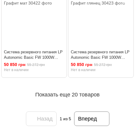
Система резервного питания LP
Система резервного питания LP
Autonomic Basic FW 1000W
Autonomic Basic FW 1000W
(АКБ 3600Wh) Графит мат
(АКБ 3600Wh) Графит глянец
50 850 грн
50 850 грн
55 272 грн
55 272 грн
Нет в наличии
Нет в наличии
Показать еще 20 товаров
Назад
Вперед
1
из 5