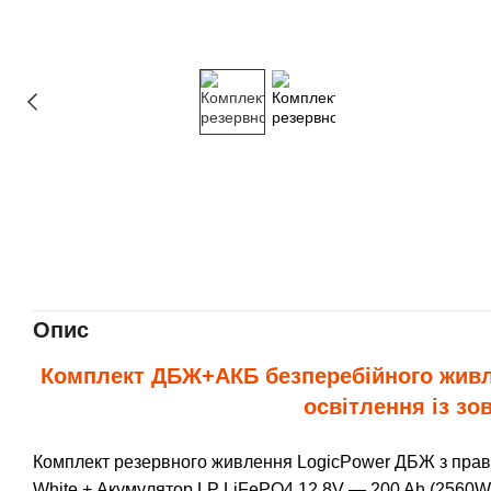
Опис
Комплект ДБЖ+АКБ безперебійного живл
освітлення із з
Комплект резервного живлення LogicPower ДБЖ з пра
White + Акумулятор LP LiFePO4 12,8V — 200 Ah (2560W