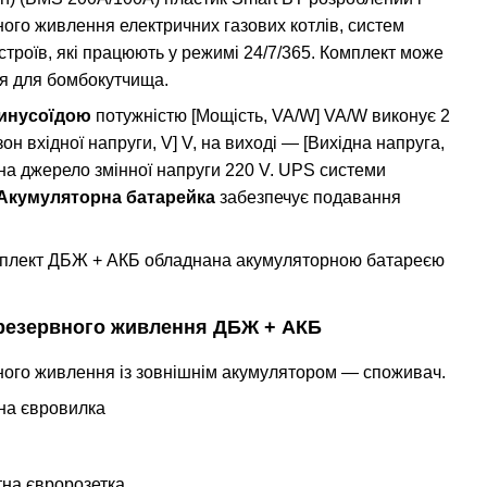
ого живлення електричних газових котлів, систем
строїв, які працюють у режимі 24/7/365. Комплект може
я для бомбокутчища.
синусоїдою
потужністю [Мощість, VA/W] VA/W виконує 2
зон вхідної напруги, V] V, на виході — [Вихідна напруга,
 на джерело змінної напруги 220 V. UPS системи
Акумуляторна батарейка
забезпечує подавання
мплект ДБЖ + АКБ обладнана акумуляторною батареєю
 резервного живлення ДБЖ + АКБ
ого живлення із зовнішнім акумулятором — споживач.
на євровилка
на євророзетка