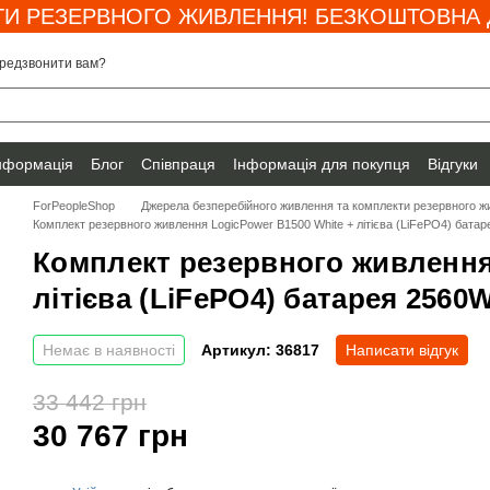
И РЕЗЕРВНОГО ЖИВЛЕННЯ! БЕЗКОШТОВНА Д
редзвонити вам?
інформація
Блог
Співпраця
Інформація для покупця
Відгуки
ForPeopleShop
Джерела безперебійного живлення та комплекти резервного ж
Комплект резервного живлення LogicPower B1500 White + літієва (LiFePO4) бата
Комплект резервного живлення
літієва (LiFePO4) батарея 2560
Немає в наявності
Артикул: 36817
Написати відгук
33 442 грн
30 767 грн