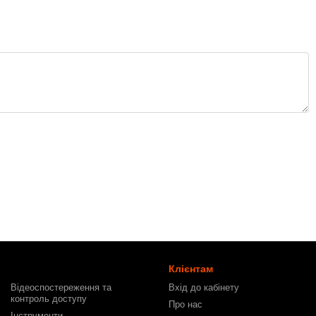
Клієнтам
Відеоспостереження та
Вхід до кабінету
контроль доступу
Про нас
Інструменти