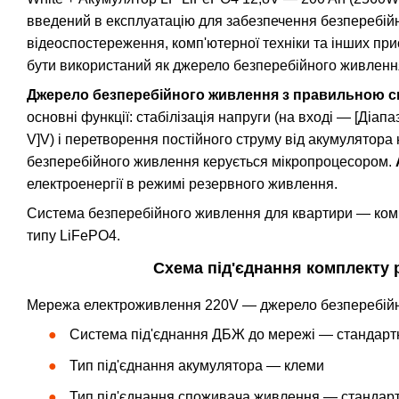
введений в експлуатацію для забезпечення безперебійн
відеоспостереження, комп'ютерної техніки та інших при
бути використаний як джерело безперебійного живленн
Джерело безперебійного живлення з правильною 
основні функції: стабілізація напруги (на вході — [Діапа
V]V) і перетворення постійного струму від акумулятора
безперебійного живлення керується мікропроцесором.
електроенергії в режимі резервного живлення.
Система безперебійного живлення для квартири — ко
типу LiFePO4.
Схема під'єднання комплекту
Мережа електроживлення 220V — джерело безперебійн
Система під'єднання ДБЖ до мережі — стандарт
Тип під'єднання акумулятора — клеми
Тип під'єднання споживача живлення — стандарт