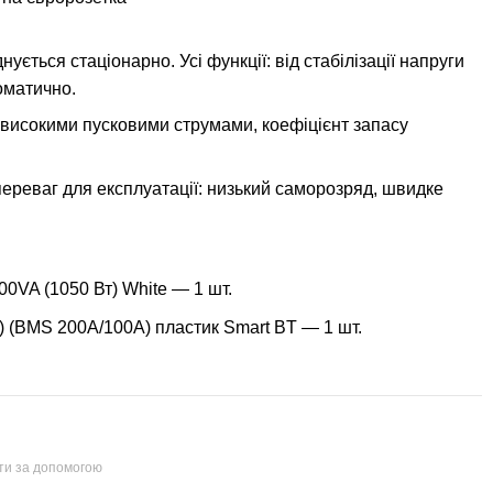
ється стаціонарно. Усі функції: від стабілізації напруги
оматично.
 високими пусковими струмами, коефіцієнт запасу
ереваг для експлуатації: низький саморозряд, швидке
VA (1050 Вт) White — 1 шт.
 (BMS 200A/100А) пластик Smart BT — 1 шт.
йти за допомогою