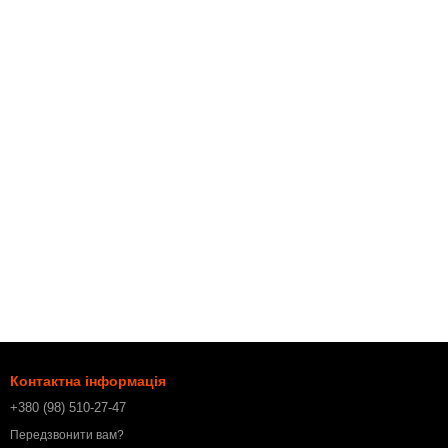
Контактна інформація
+380 (98) 510-27-47
Передзвонити вам?