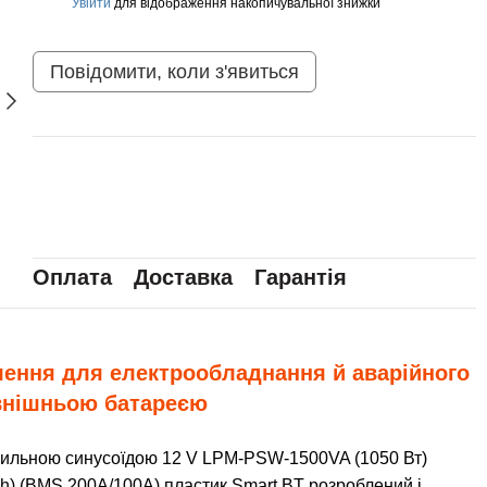
Увійти
для відображення накопичувальної знижки
%
Повідомити, коли з'явиться
Оплата
Доставка
Гарантія
ення для електрообладнання й аварійного
овнішньою батареєю
вильною синусоїдою 12 V LPM-PSW-1500VA (1050 Вт)
h) (BMS 200A/100А) пластик Smart BT розроблений і