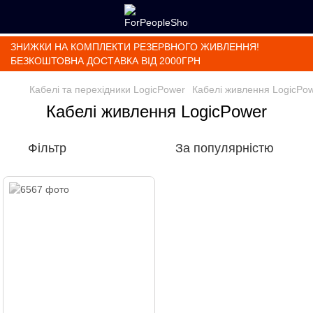
ЗНИЖКИ НА КОМПЛЕКТИ РЕЗЕРВНОГО ЖИВЛЕННЯ!
БЕЗКОШТОВНА ДОСТАВКА ВІД 2000ГРН
Кабелі та перехідники LogicPower
Кабелі живлення LogicPo
Кабелі живлення LogicPower
Фільтр
За популярністю