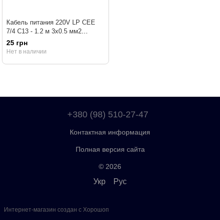
Кабель питания 220V LP CEE
7/4 C13 - 1.2 м 3x0.5 мм2
(прямой угол)
25 грн
Нет в наличии
+380 (98) 510-27-47
Контактная информация
Полная версия сайта
© 2026
Укр
Рус
Интернет-магазин создан с Хорошоп