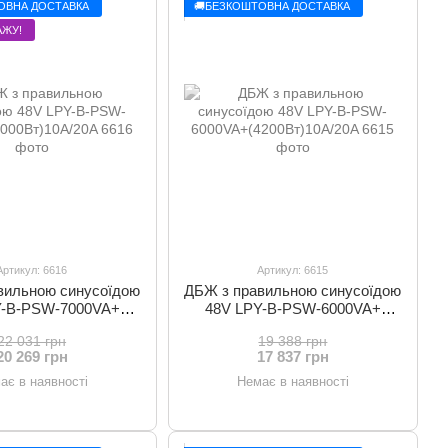
ОВНА ДОСТАВКА
🚚БЕЗКОШТОВНА ДОСТАВКА
АЖУ!
Артикул: 6616
Артикул: 6615
вильною синусоїдою
ДБЖ з правильною синусоїдою
Y-B-PSW-7000VA+
48V LPY-B-PSW-6000VA+
00Вт)10A/20A
(4200Вт)10A/20A
22 031 грн
19 388 грн
20 269 грн
17 837 грн
ає в наявності
Немає в наявності