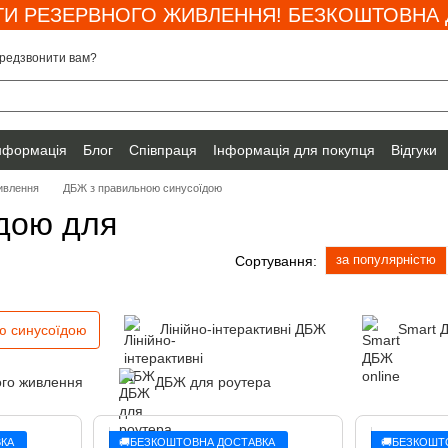
И РЕЗЕРВНОГО ЖИВЛЕННЯ! БЕЗКОШТОВНА Д
редзвонити вам?
інформація
Блог
Співпраця
Інформація для покупця
Відгуки
ивлення
ДБЖ з правильною синусоїдою
дою для
за популярністю
Сортування:
Лінійно-інтерактивні ДБЖ
Smart 
ю синусоїдою
ого живлення
ДБЖ для роутера
КА
🚚БЕЗКОШТОВНА ДОСТАВКА
🚚БЕЗКОШТ