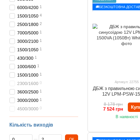
1
🚚БЕЗКОШТОВНА ДОСТАВ
6000/4200
4
1500/1050
2
2500/1800
1
7000/5000
1
3000/2100
1
1500/1050
1
430/300
1
1000/600
1
1500/1000
Артикул: 22755
0
2300/1600
ДБЖ з правильною с
1
3600/2500
12V LPM-PSW-1
(1050Вт) Whit
1
3000/2000
8 178 грн
Куп
0
4500/3000
7 524 грн
В наявності
Кількість виходів
Від Кількість виходів
До Кількість виходів
ОК