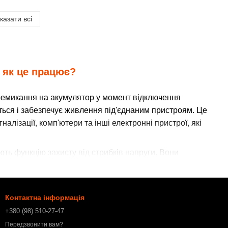
казати всі
 як це працює?
емикання на акумулятор у момент відключення
ється і забезпечує живлення під'єднаним пристроям. Це
лізації, комп'ютери та інші електронні пристрої, які
ть функцію захисту від стрибків напруги. Вони
 Таким чином, купуючи ДБЖ, ви не тільки захищаєте
их або низьких значень напруги.
йник для дому
Контактна інформація
+380 (98) 510-27-47
уговування
Передзвонити вам?