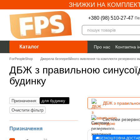
ЗНИЖКИ НА КОМПЛЕКТ
Перейти до основного контенту
+380 (98) 510-27-47
Пе
Каталог
Про нас
Контактна 
Гарантія
ForPeopleShop
Джерела безперебійного живлення та комплекти резервного ж
ДБЖ з правильною синусої
будинку
Призначення:
для будинку
ДБЖ з правильно
Очистити фільтр
Системи резервн
Призначення
🚚БЕЗКОШТОВНА ДОСТАВ