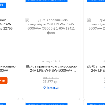
КА
Артикул: 19411
А
инусоїдою
ДБЖ з правильною синусоїдою
ДБЖ з пра
500VA
24V LPE-W-PSW-5000VA+
24V LP
e
(3500Вт) 1-60A
(2
30 301 грн
ити
27 877 грн
Очікується