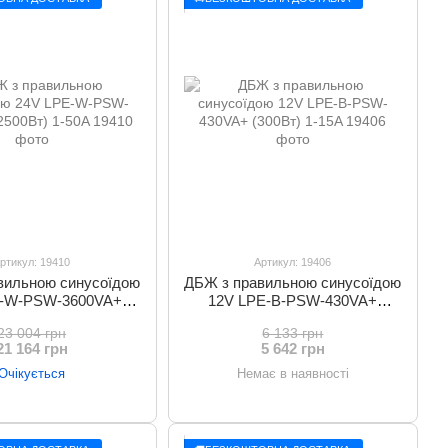
ртикул: 19410
Артикул: 19406
вильною синусоїдою
ДБЖ з правильною синусоїдою
E-W-PSW-3600VA+
12V LPE-B-PSW-430VA+
500Вт) 1-50A
(300Вт) 1-15A
23 004 грн
6 133 грн
21 164 грн
5 642 грн
Очікується
Немає в наявності