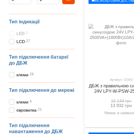
🚚БЕЗКОШТОВНА ДОСТАВ
Тип індикації
0
LED
27
LCD
Тип підключення батареї
до ДБЖ
26
клеми
Артикул: 10342
ДБЖ з правильною с
Тип підключення до мережі
24V LPY-W-PSW-2
(1800Вт)10A/2
15 144 грн
4
клеми
13 932 грн
21
євровилка
Немає в наявнос
Тип підключення
навантаження до ДБЖ