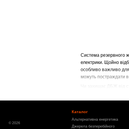
Система резервного ж
електрики. Щойно відб
особливо важливо для 
можуть постраждати в
Чи захищає ДБЖ від ст
стабілізують напругу 
пристрої від перебоїв 
Каталог
Альтернативна енергетика
© 2026
Джерела безперебійного