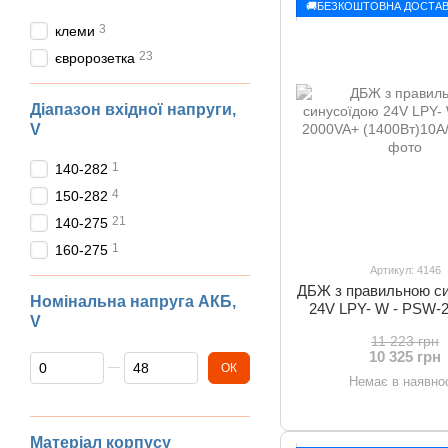
🚚БЕЗКОШТОВНА ДОСТАВ
3
клеми
23
євророзетка
Діапазон вхідної напруги,
V
1
140-282
4
150-282
21
140-275
1
160-275
Артикул: 4146
ДБЖ з правильною с
Номінальна напруга АКБ,
24V LPY- W - PSW-
V
(1400Вт)10A/2
11 223 грн
10 325 грн
Від Номінальна напруга АКБ, V
До Номінальна напруга АКБ, V
ОК
Немає в наявнос
Матеріал корпусу