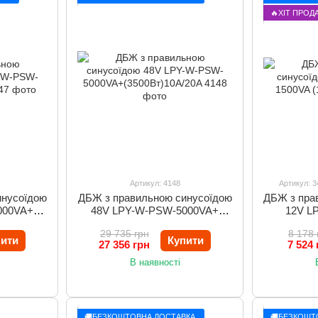
🔥ХІТ ПРОД
Артикул: 4148
Артикул: 3
инусоїдою
ДБЖ з правильною синусоїдою
ДБЖ з пра
000VA+
48V LPY-W-PSW-5000VA+
12V L
(3500Вт)10A/20A
29 735 грн
8 178 
пити
Купити
27 356 грн
7 524 
В наявності
🚚БЕЗКОШТОВНА ДОСТАВКА
🚚БЕЗКОШТ