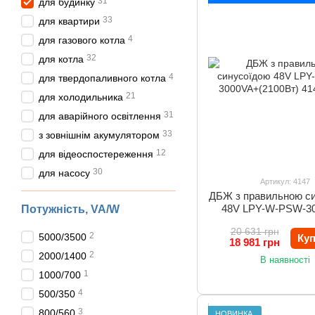
31
для будинку
33
для квартири
4
для газового котла
32
для котла
4
для твердопаливного котла
21
для холодильника
31
для аварійного освітлення
33
з зовнішнім акумулятором
12
для відеоспостереження
30
для насосу
Артикул: 4147
ДБЖ з правильною с
48V LPY-W-PSW-3
Потужність, VA/W
(2100Вт)
20 631 грн
2
5000/3500
Ку
18 981 грн
2
2000/1400
В наявності
1
1000/700
4
500/350
3
800/560
НОВИНКА