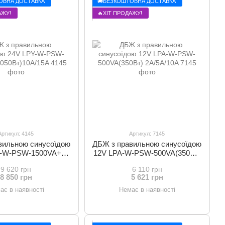
ОВНА ДОСТАВКА
🚚БЕЗКОШТОВНА ДОСТАВКА
АЖУ!
🔥ХІТ ПРОДАЖУ!
Артикул: 4145
Артикул: 7145
вильною синусоїдою
ДБЖ з правильною синусоїдою
Y-W-PSW-1500VA+
12V LPA-W-PSW-500VA(350Вт)
50Вт)10A/15A
2A/5A/10A
9 620 грн
6 110 грн
8 850 грн
5 621 грн
ає в наявності
Немає в наявності