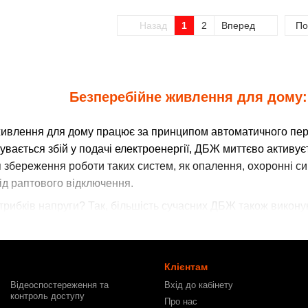
Назад
1
2
Вперед
По
Безперебійне живлення для дому:
ивлення для дому працює за принципом автоматичного пер
увається збій у подачі електроенергії, ДБЖ миттєво активу
збереження роботи таких систем, як опалення, охоронні сигна
ід раптового відключення.
рибків напруги? Так, більшість сучасних ДБЖ також виконую
на виході, що запобігає пошкодженню чутливої електроніки.
у подачі електрики, а й забезпечуєте їхню безпеку від висок
Чому потрібно купити безперебі
Клієнтам
Відеоспостереження та
Вхід до кабінету
контроль доступу
Простота встановлення та обсл
Про нас