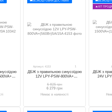
КА
🚚БЕЗКОШТОВНА ДОСТАВКА
🚚БЕЗКОШТ
🔥ХІТ ПРОД
1
Артикул: 4153
инусоїдою
ДБЖ з правильною синусоїдою
ДБЖ з пра
500VA+
12V LPY-PSW-800VA+
24V LP
0A
(560Вт)5A/15A
(10
6 825 грн
6 279 грн
ті
Немає в наявності
Нем