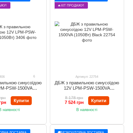
АЖУ!
🔥ХІТ ПРОДАЖУ!
6
406
Артикул: 22754
вильною синусоїдою
ДБЖ з правильною синусоїдою
PM-PSW-1500VA
12V LPM-PSW-1500VA
(1050Вт)
(1050Вт) Black
грн
8 178 грн
Купити
Купити
грн
7 524 грн
В наявності
В наявності
ОВНА ДОСТАВКА
🚚БЕЗКОШТОВНА ДОСТАВКА