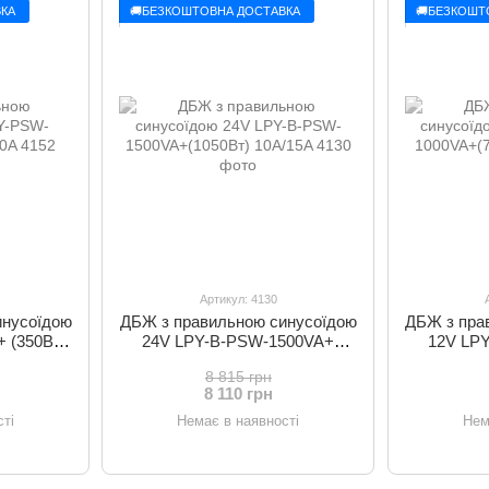
КА
🚚БЕЗКОШТОВНА ДОСТАВКА
🚚БЕЗКОШТ
Артикул: 4130
инусоїдою
ДБЖ з правильною синусоїдою
ДБЖ з пра
 (350Вт)
24V LPY-B-PSW-1500VA+
12V LP
(1050Вт) 10A/15A
(70
8 815 грн
8 110 грн
ті
Немає в наявності
Нем