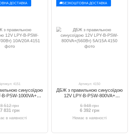
ОВНА ДОСТАВКА
🚚БЕЗКОШТОВНА ДОСТАВКА
Артикул: 4151
Артикул: 4150
вильною синусоїдою
ДБЖ з правильною синусоїдою
Y-B-PSW-1000VA+
12V LPY-B-PSW-800VA+
0Вт) 10A/20A
(560Вт) 5A/15A
8 512 грн
6 948 грн
7 831 грн
6 392 грн
ає в наявності
Немає в наявності