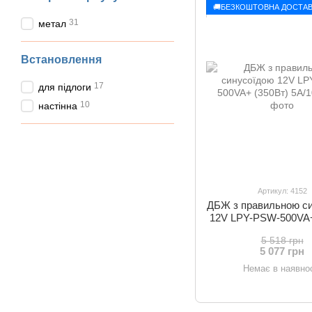
🚚БЕЗКОШТОВНА ДОСТАВ
31
метал
Встановлення
17
для підлоги
10
настінна
Артикул: 4152
ДБЖ з правильною с
12V LPY-PSW-500VA+
5A/10A
5 518 грн
5 077 грн
Немає в наявнос