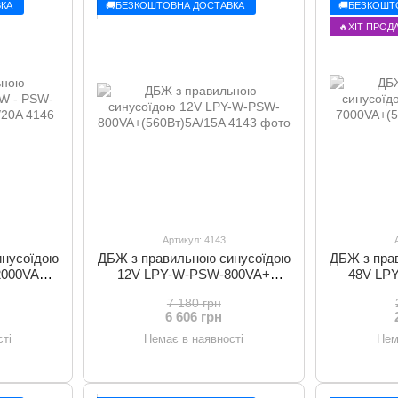
КА
🚚БЕЗКОШТОВНА ДОСТАВКА
🚚БЕЗКОШТ
🔥ХІТ ПРОД
Артикул: 4143
инусоїдою
ДБЖ з правильною синусоїдою
ДБЖ з пра
2000VA+
12V LPY-W-PSW-800VA+
48V LP
0A
(560Вт)5A/15A
(50
7 180 грн
6 606 грн
ті
Немає в наявності
Нем