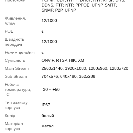
DDNS, FTP, NTP, PPPOE, UPNP, SMTP,
SNMP, P2P, UPNP
Живлення,
12/1000
V/mA
РОЕ
є
Швидкість
12/1000
передачі
Режим день/ніч
є
Сумісність
ONVIF, RTSP, HIK, XM
Main Stream
2560х1440, 1920х1080, 1280х960, 1280х720
Sub Stream
704x576, 640х480, 352x288
Робоча
температура,
-30 ~ +50
°C
Тип захисту
IP67
корпуса
Колір
белый
Матеріал
метал
корпуса