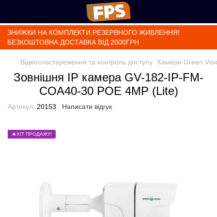
ЗНИЖКИ НА КОМПЛЕКТИ РЕЗЕРВНОГО ЖИВЛЕННЯ!
БЕЗКОШТОВНА ДОСТАВКА ВІД 2000ГРН
Відеоспостереження та контроль доступу
Камери Green Visi
Зовнішня IP камера GV-182-IP-FM-
COA40-30 POE 4MP (Lite)
Артикул:
20153
Написати відгук
🔥ХІТ ПРОДАЖУ!