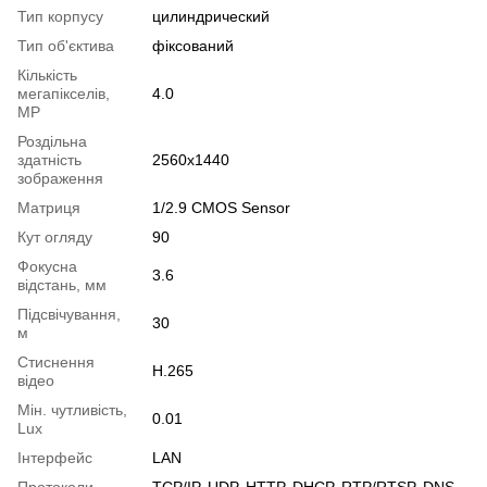
Тип корпусу
цилиндрический
Тип об'єктива
фіксований
Кількість
мегапікселів,
4.0
MP
Роздільна
здатність
2560x1440
зображення
Матриця
1/2.9 CMOS Sensor
Кут огляду
90
Фокусна
3.6
відстань, мм
Підсвічування,
30
м
Стиснення
H.265
відео
Мін. чутливість,
0.01
Lux
Інтерфейс
LAN
Протоколи
TCP/IP, UDP, HTTP, DHCP, RTP/RTSP, DNS,