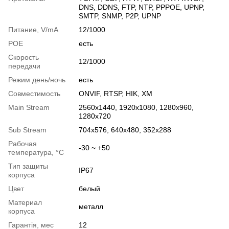
DNS, DDNS, FTP, NTP, PPPOE, UPNP,
SMTP, SNMP, P2P, UPNP
Питание, V/mA
12/1000
РОЕ
есть
Скорость
12/1000
передачи
Режим день/ночь
есть
Совместимость
ONVIF, RTSP, HIK, XM
Main Stream
2560х1440, 1920х1080, 1280х960,
1280х720
Sub Stream
704x576, 640х480, 352x288
Рабочая
-30 ~ +50
температура, °C
Тип защиты
IP67
корпуса
Цвет
белый
Материал
металл
корпуса
Гарантія, мес
12