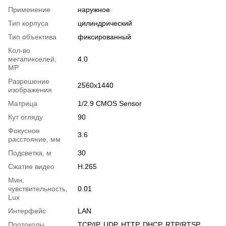
Применение
наружное
Тип корпуса
цилиндрический
Тип объектива
фиксированный
Кол-во
мегапикселей,
4.0
MP
Разрешение
2560x1440
изображения
Матрица
1/2.9 CMOS Sensor
Кут огляду
90
Фокусное
3.6
расстояние, мм
Подсветка, м
30
Сжатие видео
H.265
Мин.
чувствительность,
0.01
Lux
Интерфейс
LAN
Протоколы
TCP/IP, UDP, HTTP, DHCP, RTP/RTSP,