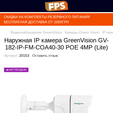
СКИДКИ НА КОМПЛЕКТЫ РЕЗЕРВНОГО ПИТАНИЯ!
БЕСПЛАТНАЯ ДОСТАВКА ОТ 2000ГРН
Видеонаблюдение GreenVision
Камеры Green Vision
IP кам
Наружная IP камера GreenVision GV-
182-IP-FM-COA40-30 POE 4MP (Lite)
Артикул:
20153
Оставить отзыв
🔥ХИТ ПРОДАЖ!