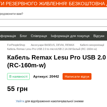
И РЕЗЕРВНОГО ЖИВЛЕННЯ! БЕЗКОШТОВНА Д
редзвонити вам?
інформація
Блог
Співпраця
Інформація для покупця
Відгуки
ForPeopleShop
Аксесуари BASEUS, DEVIA, REMAX
Кабелі синхронізації
Кабель Remax Lesu Pro USB 2.0 to microUSB 2.1A 1M Белый (RC-160m-w)
Кабель Remax Lesu Pro USB 2.0
(RC-160m-w)
В наявності
Артикул: 20442
Написати відгук
55 грн
Увійти
для відображення накопичувальної знижки
%