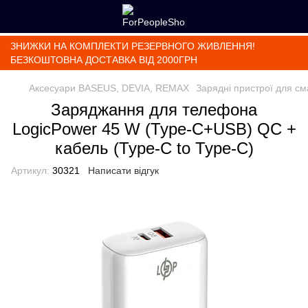
ЗНИЖКИ НА КОМПЛЕКТИ РЕЗЕРВНОГО ЖИВЛЕННЯ!
БЕЗКОШТОВНА ДОСТАВКА ВІД 2000ГРН
Аксесуари BASEUS, DEVIA, REMAX
Зарядні пристрої для с
Заряджання для телефона
LogicPower 45 W (Type-C+USB) QC +
кабель (Type-C to Type-C)
Артикул:
30321
Написати відгук