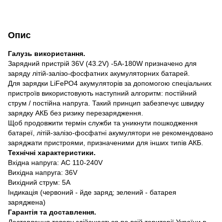
Опис
Галузь використання.
Зарядний пристрій 36V (43.2V) -5A-180W призначено для
заряду літій-залізо-фосфатних акумуляторних батарей.
Для зарядки LiFePO4 акумуляторів за допомогою спеціальних
пристроїв використовують наступний алгоритм: постійний
струм / постійна напруга. Такий принцип забезпечує швидку
зарядку АКБ без ризику перезарядження.
Щоб продовжити термін служби та уникнути пошкодження
батареї, літій-залізо-фосфатні акумулятори не рекомендовано
заряджати пристроями, призначеними для інших типів АКБ.
Технічні характеристики.
Вхідна напруга: AC 110-240V
Вихідна напруга: 36V
Вихідний струм: 5A
Індикація (червоний - йде заряд; зелений - батарея
заряджена)
Гарантія та доставлення.
Доставлення товару здійснюється по всій території України в