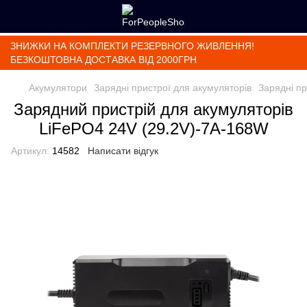
ЗНИЖКИ НА КОМПЛЕКТИ РЕЗЕРВНОГО ЖИВЛЕННЯ!
БЕЗКОШТОВНА ДОСТАВКА ВІД 2000ГРН
Акумулятори
Зарядні пристрої для акумуляторів
Зарядні пр
Зарядний пристрій для акумуляторів
LiFePO4 24V (29.2V)-7A-168W
Артикул:
14582
Написати відгук