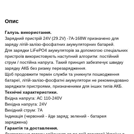
Опис
Галузь використання.
Зарядний пристрій 24V (29.2V) -7A-168W призначено для
заряду літій-залізо-фосфатних акумуляторних батарей.
Для зарядки LiFePO4 акумуляторів за допомогою спеціальних
пристроїв використовують наступний алгоритм: постійний
струм / постійна напруга. Такий принцип забезпечує швидку
зарядку АКБ без ризику перезарядження.
Щоб продовжити термін служби та уникнути пошкодження
батареї, літій-залізо-фосфатні акумулятори не рекомендовано
заряджати пристроями, призначеними для інших типів АКБ.
Технічні характеристики.
Вхідна напруга: AC 110-240V
Вихідна напруга: 24V
Вихідний струм: 7A
Індикація (червоний - йде заряд; зелений - батарея
заряджена)
Гарантія та доставлення.
Доставлення товару здійснюється по всій території України в