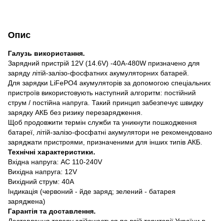
Опис
Галузь використання.
Зарядний пристрій 12V (14.6V) -40A-480W призначено для
заряду літій-залізо-фосфатних акумуляторних батарей.
Для зарядки LiFePO4 акумуляторів за допомогою спеціальних
пристроїв використовують наступний алгоритм: постійний
струм / постійна напруга. Такий принцип забезпечує швидку
зарядку АКБ без ризику перезарядження.
Щоб продовжити термін служби та уникнути пошкодження
батареї, літій-залізо-фосфатні акумулятори не рекомендовано
заряджати пристроями, призначеними для інших типів АКБ.
Технічні характеристики.
Вхідна напруга: AC 110-240V
Вихідна напруга: 12V
Вихідний струм: 40A
Індикація (червоний - йде заряд; зелений - батарея
заряджена)
Гарантія та доставлення.
Доставлення товару здійснюється по всій території України в