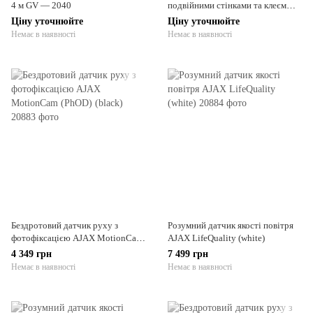
4 м GV — 2040
подвійними стінками та клеєм
діаметром 6,4
Ціну уточнюйте
Ціну уточнюйте
Немає в наявності
Немає в наявності
Бездротовий датчик руху з
Розумний датчик якості повітря
фотофіксацією AJAX MotionCam
AJAX LifeQuality (white)
(PhOD) (black)
4 349 грн
7 499 грн
Немає в наявності
Немає в наявності