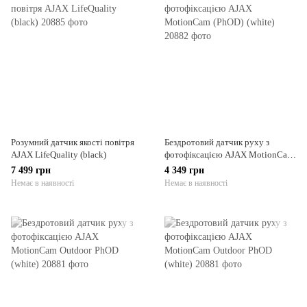
Розумний датчик якості повітря
Бездротовий датчик руху з
AJAX LifeQuality (black)
фотофіксацією AJAX MotionCam
(PhOD) (white)
7 499 грн
4 349 грн
Немає в наявності
Немає в наявності