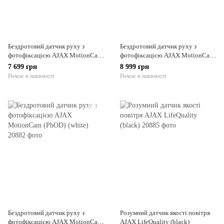
Бездротовий датчик руху з
Бездротовий датчик руху з
фотофіксацією AJAX MotionCam
фотофіксацією AJAX MotionCam
Outdoor PhOD (white)
Outdoor PhOD (white)
7 699 грн
8 999 грн
Немає в наявності
Немає в наявності
Бездротовий датчик руху з
Розумний датчик якості повітря
фотофіксацією AJAX MotionCam
AJAX LifeQuality (black)