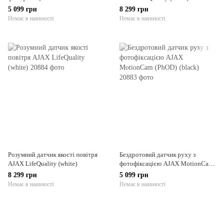
(PhOD) (white)
5 099 грн
8 299 грн
Немає в наявності
Немає в наявності
Розумний датчик якості повітря
Бездротовий датчик руху з
AJAX LifeQuality (white)
фотофіксацією AJAX MotionCam
(PhOD) (black)
8 299 грн
5 099 грн
Немає в наявності
Немає в наявності