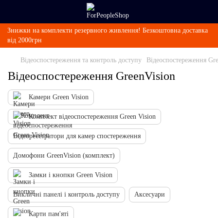
Знижки на комплекти резервного живлення! Безкоштовна доставка
від 2000грн
Відеоспостереження та контроль доступу
Відеоспостереження Gre
Відеоспостереження GreenVision
Камери Green Vision
Комплект відеоспостереження Green Vision
Відеореєстратори для камер спостереження
Домофони GreenVision (комплект)
Замки і кнопки Green Vision
Викличні панелі і контроль доступу
Аксесуари
Карти пам'яті