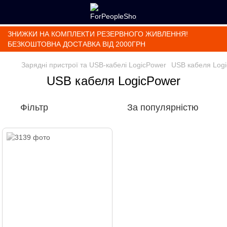
ЗНИЖКИ НА КОМПЛЕКТИ РЕЗЕРВНОГО ЖИВЛЕННЯ!
БЕЗКОШТОВНА ДОСТАВКА ВІД 2000ГРН
Зарядні пристрої та USB-кабелі LogicPower
USB кабеля Log
USB кабеля LogicPower
Фільтр
За популярністю