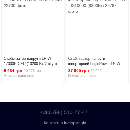
Стабілізатор напруги LP-W-
Стабілізатор напруги
17000RD EU (10200 Вт/7 ступ)
інверторний LogicPower LP-W -
IS10000 (8300Вт)
9 464 грн
27 905 грн
10 176 грн
30 005 грн
Немає в наявності
Немає в наявності
+380 (98) 510-27-47
Контактна інформація