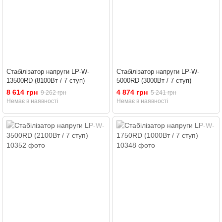
Стабілізатор напруги LP-W-
Стабілізатор напруги LP-W-
13500RD (8100Вт / 7 ступ)
5000RD (3000Вт / 7 ступ)
8 614 грн
4 874 грн
9 262 грн
5 241 грн
Немає в наявності
Немає в наявності