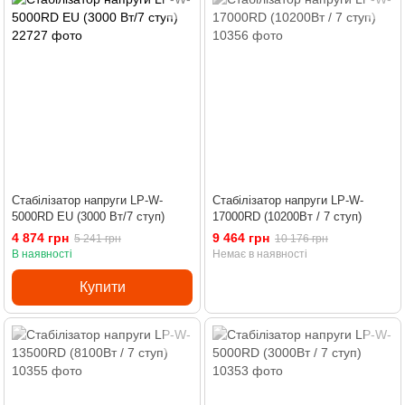
Стабілізатор напруги LP-W-
Стабілізатор напруги LP-W-
5000RD EU (3000 Вт/7 ступ)
17000RD (10200Вт / 7 ступ)
4 874 грн
9 464 грн
5 241 грн
10 176 грн
В наявності
Немає в наявності
Купити