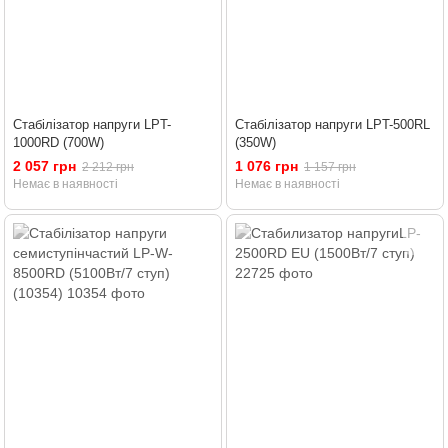
Стабілізатор напруги LPT-
Стабілізатор напруги LPT-500RL
1000RD (700W)
(350W)
2 057 грн
1 076 грн
2 212 грн
1 157 грн
Немає в наявності
Немає в наявності