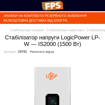
ЗНИЖКИ НА КОМПЛЕКТИ РЕЗЕРВНОГО ЖИВЛЕННЯ!
БЕЗКОШТОВНА ДОСТАВКА ВІД 2000ГРН
Стабілізатори напруги
Стабілізатори інверторні
Стабілізато
Стабілізатор напруги LogicPower LP-
W — IS2000 (1500 Вт)
Артикул:
29781
Написати відгук