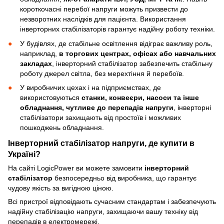
короткочасні перебої напруги можуть призвести до
незворотних наслідків для пацієнта. Використання
інверторних стабілізаторів гарантує надійну роботу техніки.
У будівлях, де стабільне освітлення відіграє важливу роль,
наприклад,
в торгових центрах, офісах або навчальних
закладах
, інверторний стабілізатор забезпечить стабільну
роботу джерел світла, без мерехтіння й перебоїв.
У виробничих цехах і на підприємствах, де
використовуються
станки, конвеєри, насоси та інше
обладнання, чутливе до перепадів напруги
, інверторні
стабілізатори захищають від простоїв і можливих
пошкоджень обладнання.
Інверторний стабілізатор напруги, де купити в
Україні?
На сайті LogicPower ви можете замовити
інверторний
стабілізатор
безпосередньо від виробника, що гарантує
чудову якість за вигідною ціною.
Всі пристрої відповідають сучасним стандартам і забезпечують
надійну стабілізацію напруги, захищаючи вашу техніку від
перепадів в електромережі.