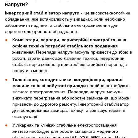
напруги?
Інверторний стабілізатор напруги
- це високотехнологічне
обладнання, яке встановлюють у випадках, коли необхідно
забезпечити надійне та стабільне електроживлення для
дорогого електронного обладнання.
Комп'ютери, сервери, периферійні пристрої та інша
офісна техніка потребує стабільного подавання
живлення.
Перепади напруги можуть призвести до збою в
роботі, втрати даних або ламання техніки. Інверторний
стабілізатор захищає ці пристрої від стрибків і перепадів
напруги в мережі.
Телевізори, холодильники, кондиціонери, пральні
машини та інші побутові прилади
постійно потребують
якісного електроживлення. Перепади напруги можуть
викликати перегрівання або коротке замикання, що може
призвести до дорогого ремонту. Інверторний стабілізатор
для холодильника захищає техніку та збільшує термін її
експлуатації.
У лікарнях та клініках стабільне електропостачання
життєво необхідне для роботи складного медичного
обладнання,
як-от апарати ІВЛ, УЗД, МРТ та ін.
. Навіть