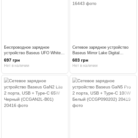
Беспроводное зарядное
Сетевое зарядное устройство
устройство Baseus UFO White
Baseus Mirror Lake Digital
(WXFD-02)
Display, 2 порта, USB + Type-C
697 грн
603 грн
Черный (CCJMHC
Нет в наличии
Нет в наличии