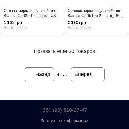
Сетевое зарядное устройство
Сетевое зарядное устройство
Baseus GaN2 Lite 2 порта, USB
Baseus GaN5 Pro 2 порта, USB
+ Type-C 65W Черный
+ Type-C 100W Белый
1 101 грн
2 192 грн
(CCGAN2L-B01)
(CCGP090202)
Нет в наличии
Нет в наличии
Показать еще 20 товаров
Назад
Вперед
4
из 7
+380 (98) 510-27-47
Контактная информация