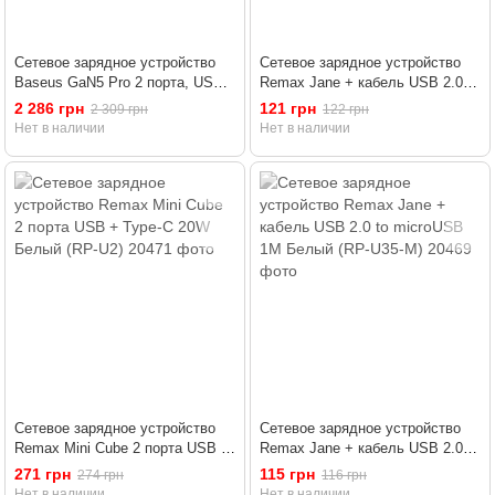
Сетевое зарядное устройство
Сетевое зарядное устройство
Baseus GaN5 Pro 2 порта, USB
Remax Jane + кабель USB 2.0 to
+ Type-C 100W Белый
Lightning 1М Белый (RP-U35-L)
2 286 грн
121 грн
2 309 грн
122 грн
(CCGP090202)
Нет в наличии
Нет в наличии
Сетевое зарядное устройство
Сетевое зарядное устройство
Remax Mini Cube 2 порта USB +
Remax Jane + кабель USB 2.0 to
Type-C 20W Белый (RP-U2)
microUSB 1М Белый (RP-U35-M)
271 грн
115 грн
274 грн
116 грн
Нет в наличии
Нет в наличии