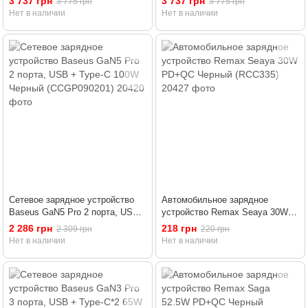
3 737 грн
3 737 грн
3 775 грн
3 775 грн
(CCGP100201)
(CCGP100202)
Нет в наличии
Нет в наличии
Сетевое зарядное устройство
Автомобильное зарядное
Baseus GaN5 Pro 2 порта, USB
устройство Remax Seaya 30W
+ Type-C 100W Черный
PD+QC Черный (RCC335)
2 286 грн
218 грн
2 309 грн
220 грн
(CCGP090201)
Нет в наличии
Нет в наличии