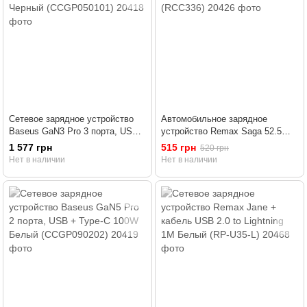
Сетевое зарядное устройство
Автомобильное зарядное
Baseus GaN3 Pro 3 порта, USB
устройство Remax Saga 52.5W
+ Type-C*2 65W Черный
PD+QC Черный (RCC336)
1 577 грн
515 грн
520 грн
(CCGP050101)
Нет в наличии
Нет в наличии