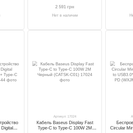
(CCGAN-J01)
2 591 грн
и
Нет в наличии
Н
Артикул: 17024
А
тройство
Кабель Baseus Display Fast
Беспров
Digital
Type-C to Type-C 100W 2M
Circular M