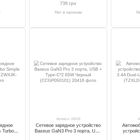
(
739 грн
и
Нет в наличии
Н
Артикул: 20418
А
рядное
Сетевое зарядное устройство
Автомоб
 Turbo
Baseus GaN3 Pro 3 порта, USB
устройс
 Черный
+ Type-C*2 65W Черный
Screw 3.4A