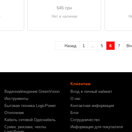
 + Type-C
Черный (CATSK-C01)
to USB3.0
HC-
PD
545 грн
и
Нет в наличии
Н
Назад
1
...
5
6
7
Вп
Клиентам
Видеонаблюдение GreenVision
Вход в личный кабинет
Инструменты
О нас
Бытовая техника LogicPower
Контактная информация
Отопление
Блог
Кабель сетевой Одескабель
Сотрудничество
Сумки, рюкзаки, чехлы
Информация для покупателя
LogicPower