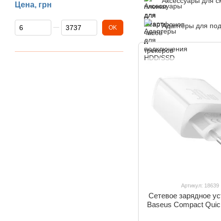
Аксессуары для с
Цена, грн
От Цена, грн
До Цена, грн
Адаптеры для по
OK
Артикул: 18639
Сетевое зарядное ус
Baseus Compact Quic
2U+C 30W EU Белый