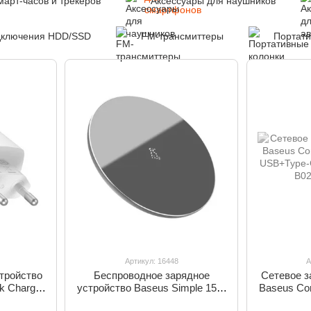
март-часов и трекеров
Аксессуары для наушников
дключения HDD/SSD
FM-трансмиттеры
Портати
Артикул: 16448
А
тройство
Беспроводное зарядное
Сетевое з
k Charger
устройство Baseus Simple 15W
Baseus Co
 (CCXJ-
Черный (WXJK-B01)
USB+Ty