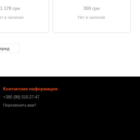
*1+USB2.0*3+Type-C
Dual-U Quick Charge Black
 (WXJMY-0G)
(CCALL-GC01)
1 178 грн
359 грн
ет в наличии
Нет в наличии
еред
Контактная информация
+380 (98) 510-27-47
Перезвонить вам?