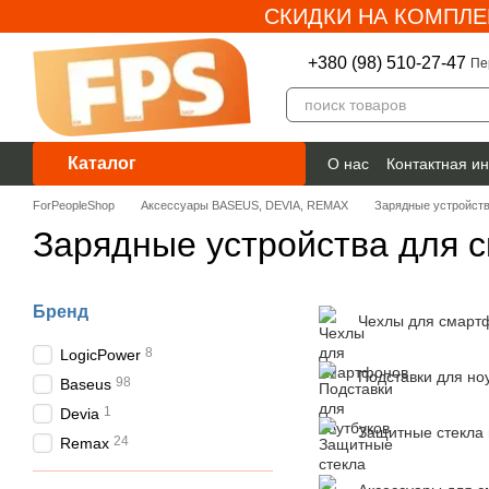
СКИДКИ НА КОМПЛЕ
Перейти к основному контенту
+380 (98) 510-27-47
Пе
Каталог
О нас
Контактная и
Гарантия
ForPeopleShop
Аксессуары BASEUS, DEVIA, REMAX
Зарядные устройст
Зарядные устройства для 
Бренд
Чехлы для смарт
8
LogicPower
Подставки для но
98
Baseus
1
Devia
Защитные стекла 
24
Remax