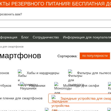
КТЫ РЕЗЕРВНОГО ПИТАНИЯ! БЕСПЛАТНАЯ ДО
резвонить вам?
нформация
Блог
Сотрудничество
Информация для покупател
ва для смартфонов
смартфонов
по популярности
Сортировка:
фонов
Хабы и кардридеры
Фильтры для пылес
утбуков
Наушники
Моноподы для селфи
и пленки для смартфонов
Зарядные устройства для сма