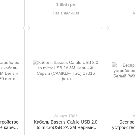
)
(CCGP050101)
Черны
1 656 грн
и
Нет в наличии
Н
Артикул: 17016
А
тройство
Кабель Baseus Cafule USB 2.0
Беспро
 + кабель
to microUSB 2A 3M Черный/
устройство
 1M Белый
Серый (CAMKLF-HG1)
Белы