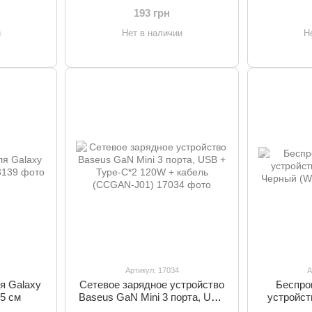
2)
193 грн
и
Нет в наличии
Н
Артикул: 17034
А
я Galaxy
Сетевое зарядное устройство
Беспро
5 см
Baseus GaN Mini 3 порта, USB
устройст
+ Type-C*2 120W + кабель
Черн