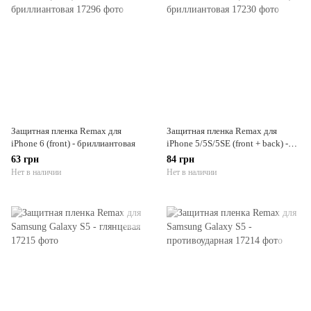
Защитная пленка Remax для
Защитная пленка Remax для
iPhone 6 (front) - бриллиантовая
iPhone 5/5S/5SE (front + back) -
бриллиантовая
63 грн
84 грн
Нет в наличии
Нет в наличии