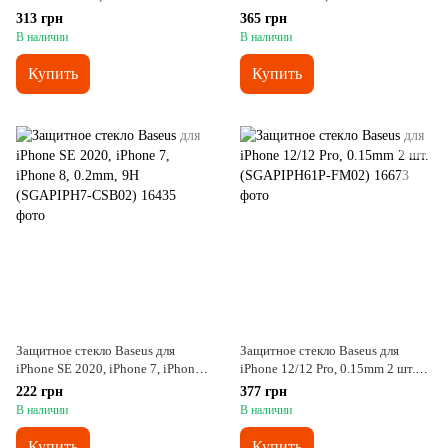
Max, 0.2mm, Черный
(SGAPIPH54N-FM02)
313 грн
365 грн
(SGAPIPH65-TN01)
В наличии
В наличии
Купить
Купить
Защитное cтекло Baseus для
Защитное cтекло Baseus для
iPhone SE 2020, iPhone 7, iPhone
iPhone 12/12 Pro, 0.15mm 2 шт.
8, 0.2mm, 9H (SGAPIPH7-CSB02)
(SGAPIPH61P-FM02)
222 грн
377 грн
В наличии
В наличии
Купить
Купить