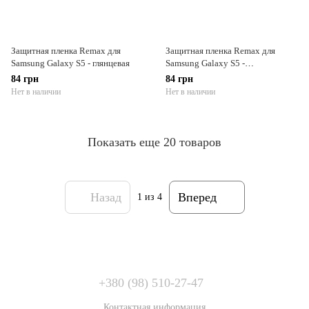
Защитная пленка Remax для
Защитная пленка Remax для
Samsung Galaxy S5 - глянцевая
Samsung Galaxy S5 -
противоударная
84 грн
84 грн
Нет в наличии
Нет в наличии
Показать еще 20 товаров
Назад
Вперед
1
из 4
+380 (98) 510-27-47
Контактная информация