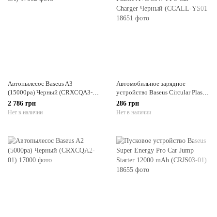
Автопылесос Baseus A3
Автомобильное зарядное
(15000pa) Черный (CRXCQA3-
устройство Baseus Circular Plastic
0A)
A+C 30W PPS Car Charger
2 786 грн
286 грн
Черный (CCALL-YS01
Нет в наличии
Нет в наличии