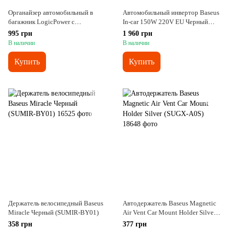
Органайзер автомобильный в
Автомобильный инвертор Baseus
багажник LogicPower с
In-car 150W 220V EU Черный
охлаждающим отсеком
(CRNBQ-A01)
995 грн
1 960 грн
В наличии
В наличии
Купить
Купить
Держатель велосипедный Baseus
Автодержатель Baseus Magnetic
Miracle Черный (SUMIR-BY01)
Air Vent Car Mount Holder Silver
(SUGX-A0S)
358 грн
377 грн