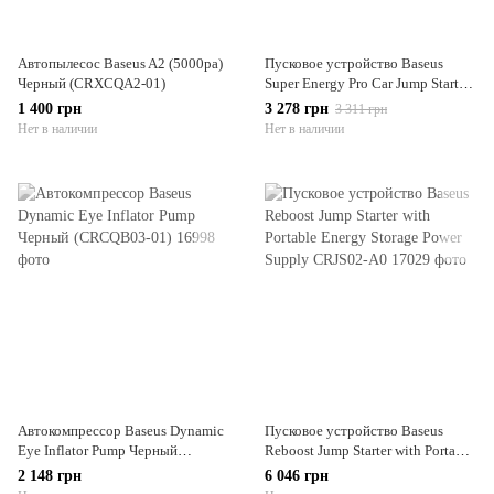
Автопылесос Baseus A2 (5000pa)
Пусковое устройство Baseus
Черный (CRXCQA2-01)
Super Energy Pro Car Jump Starter
12000 mAh (CRJS03-01)
1 400 грн
3 278 грн
3 311 грн
Нет в наличии
Нет в наличии
Автокомпрессор Baseus Dynamic
Пусковое устройство Baseus
Eye Inflator Pump Черный
Reboost Jump Starter with Portable
(CRCQB03-01)
Energy Storage Power Supply
2 148 грн
6 046 грн
CRJS02-A0