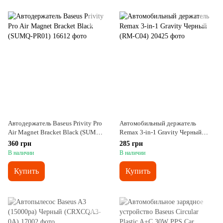
Автодержатель Baseus Privity Pro
Автомобильный держатель
Air Magnet Bracket Black (SUMQ-
Remax 3-in-1 Gravity Черный
PR01)
(RM-C04)
360 грн
285 грн
В наличии
В наличии
Купить
Купить