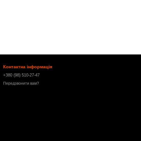
Контактна інформація
+380 (98) 510-27-47
Передзвонити вам?